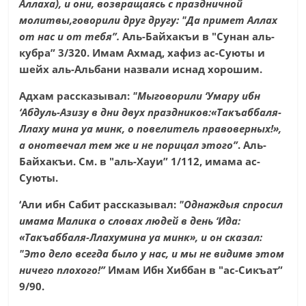
Аллаха), и они, возвращаясь с праздничной
молитвы,говорили друг другу: "Да примет Аллах
от нас и от тебя”.
Аль-Байхакъи в "Сунан аль-
кубра” 3/320. Имам Ахмад, хафиз ас-Суюты и
шейх аль-Альбани назвали иснад хорошим.
Адхам рассказывал:
"Мыговорили ‘Умару ибн
‘Абдуль-Азизу в дни двух праздников:«Такъаббаля-
Ллаху мина уа минк, о повелитель правоверных!»,
а онотвечал тем же и не порицал этого”
. Аль-
Байхакъи. См. в "аль-Хауи” 1/112, имама ас-
Суюты.
‘Али ибн Сабит рассказывал:
"Однаждыя спросил
имама Малика о словах людей в день ‘Ида:
«Такъаббаля-Ллахумина уа минк», и он сказал:
"Это дело всегда было у нас, и мы не видимв этом
ничего плохого!”
Имам Ибн Хиббан в "ас-Сикъат”
9/90.