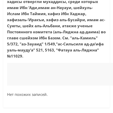
хадисы отвергли мухаддисы, среди которых
имам Ибн ‘Ади,имам ан-Науауи, шейхуль-
Ислам Ибн Таймия, хафиз Ибн Хаджар,
хафизаль-‘Иракъи, хафиз аль-Бусайри, имам ас-
Суюты, шейх аль-Альбани, атакже ученые
Постоянного комитета (аль-Ляджна ад-даима) во
главе сшейхом Ибн Базом. См. "аль-Камиль”
5/372, "аз-Зауаид” 1/549,"ас-Сильсиля ад-да’ифа
уаль-мауду’а” 521, 5163, "Фатауа аль-Ляджна”
№11029.
Нет похожих записей.