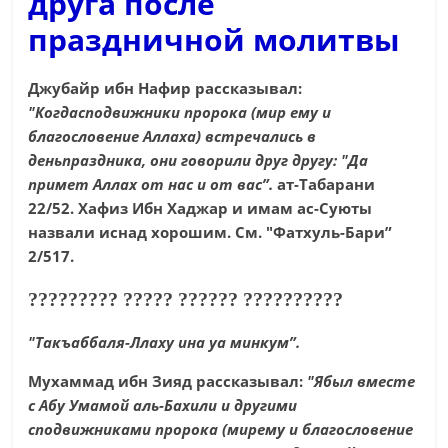
друга после
праздничной молитвы
Джубайр ибн Нафир рассказывал:
"Когдасподвижники пророка (мир ему и
благословение Аллаха) встречались в
деньпраздника, они говорили друг другу: "Да
примет Аллах от нас и от вас”.
ат-Табарани
22/52. Хафиз Ибн Хаджар и имам ас-Суюты
назвали иснад хорошим. См. "Фатхуль-Бари”
2/517.
????????? ????? ?????? ??????????
"Такъаббаля-Ллаху ина уа минкум”.
Мухаммад ибн Зияд рассказывал:
"Ябыл вместе
с Абу Умамой аль-Бахили и другими
сподвижниками пророка (мирему и благословение