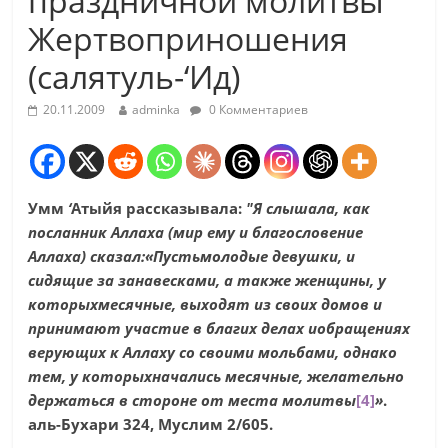
праздничной молитвы
Жертвоприношения
(салятуль-‘Ид)
20.11.2009
adminka
0 Комментариев
Умм
‘
Атыйя рассказывала:
"Я слышала, как
посланник Аллаха (мир ему и благословение
Аллаха) сказал:
«Пустьмолодые девушки, и
сидящие за занавесками, а также женщины, у
которыхмесячные, выходят из своих домов и
принимают участие в благих делах иобращениях
верующих к Аллаху со своими мольбами, однако
тем, у которыхначались месячные, желательно
держаться в стороне от места молитвы
[4]
»
.
аль-Бухари 324, Муслим 2/605.