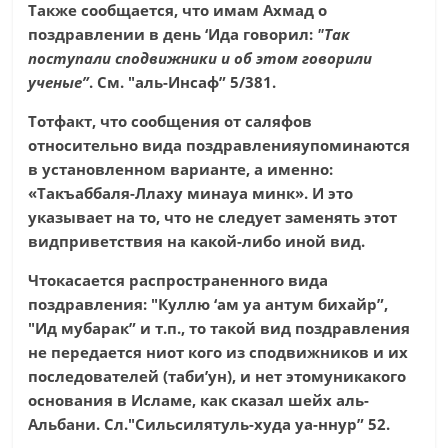
Также сообщается, что имам Ахмад о
поздравлении в день ‘Ида говорил:
"Так
поступали сподвижники и об этом говорили
ученые”
. См. "аль-Инсаф” 5/381.
Тотфакт, что сообщения от саляфов
относительно вида поздравленияупоминаются
в установленном варианте, а именно:
«Такъаббаля-Ллаху минауа минк». И это
указывает на то, что не следует заменять этот
видприветствия на какой-либо иной вид.
Чтокасается распространенного вида
поздравления: "Куллю ‘ам уа антум бихайр”,
"Ид мубарак” и т.п., то такой вид поздравления
не передается ниот кого из сподвижников и их
последователей (таби’ун), и нет этомуникакого
основания в Исламе, как сказал шейх аль-
Альбани. Сл."Сильсилятуль-худа уа-ннур” 52.