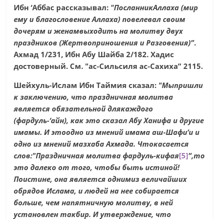
Ибн ‘Аббас рассказывал:
"ПосланникАллаха (мир
ему и благословение Аллаха) повелевал своим
дочерям и женамвыходить на молитву двух
праздников (Жертвоприношения и Разговения)”
.
Ахмад 1/231, Ибн Абу Шайба 2/182. Хадис
достоверный. См. "ас-Сильсиля ас-Сахиха” 2115.
Шейхуль-Ислам Ибн Таймия сказал:
"Мыпришли
к заключению, что праздничная молитва
является обязательной длякаждого
(фардуль-‘айн), как это сказал Абу Ханифа и другие
имамы. И этоодно из мнений имама аш-Шафи’и и
одно из мнений мазхаба Ахмада. Чтокасается
слов:
"Праздничная молитва фардуль-кифая
[5]
”,то
это далеко от того, чтобы быть истиной!
Поистине, она является однимиз величайших
обрядов Ислама, и людей на нее собирается
больше, чем напятничную молитву, в ней
установлен такбир. И утверждение, что