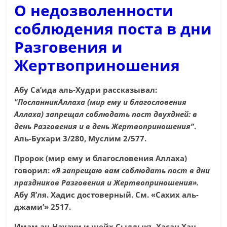
О недозволенности
соблюдения поста в дни
Разговения и
Жертвоприношения
Абу Са’ида аль-Худри рассказывал:
"ПосланникАллаха (мир ему и благословения
Аллаха) запрещал соблюдать пост двухдней: в
день Разговения и в день Жертвоприношения”
.
Аль-Бухари 3/280, Муслим 2/577.
Пророк (мир ему и благословения Аллаха)
говорил:
«Я запрещаю вам соблюдать пост в дни
праздников Разговения и Жертвоприношения»
.
Абу Я’ля. Хадис достоверный. См. «Сахих аль-
джами’» 2517.
Имам ан-Науауи и шейх Сыддыкъ Хасан Хан