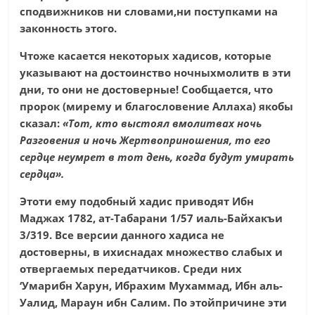
сподвижников ни словами,ни поступками на
законность этого.
Чтоже касается некоторых хадисов, которые
указывают на достоинство ночныхмолитв в эти
дни, то они не достоверные! Сообщается, что
пророк (мирему и благословение Аллаха) якобы
сказал:
«Тот, кто выстоял вмолитвах ночь
Разговения и ночь Жертвоприношения, то его
сердце неумрет в тот день, когда будут умирать
сердца».
Этоти ему подобный хадис приводят Ибн
Маджах 1782, ат-Табарани 1/57 иаль-Байхакъи
3/319. Все версии данного хадиса не
достоверны, в ихиснадах множество слабых и
отвергаемых передатчиков. Среди них
‘Умарибн Харун, Ибрахим Мухаммад, Ибн аль-
Уалид, Мараун ибн Салим. По этойпричине эти