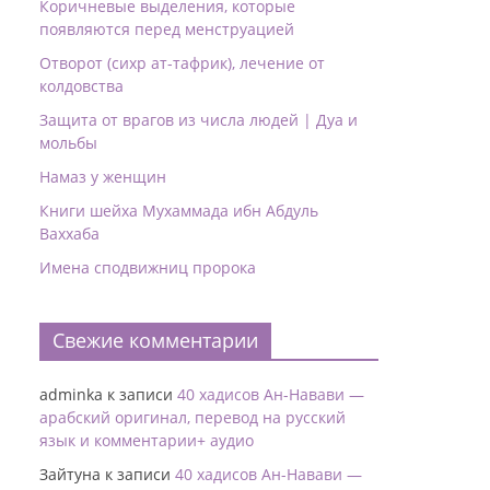
Коричневые выделения, которые
появляются перед менструацией
Отворот (сихр ат-тафрик), лечение от
колдовства
Защита от врагов из числа людей | Дуа и
мольбы
Намаз у женщин
Книги шейха Мухаммада ибн Абдуль
Ваххаба
Имена сподвижниц пророка
Свежие комментарии
adminka
к записи
40 хадисов Ан-Навави —
арабский оригинал, перевод на русский
язык и комментарии+ аудио
Зайтуна
к записи
40 хадисов Ан-Навави —