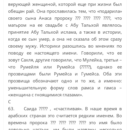
верующей женщиной, которой еще при жизни был
обещан рай. Она прославилась тем, что «подарила»
своего сына Анаса пророку ??? ???? ???? ????, что
магьром на ее свадьбе с Абу Тальхой являлось
принятие Абу Тальхой ислама, а также в истории,
когда ее сын умер, а она не сказала об этом сразу
своему мужу. Историки разошлись во мнениях по
поводу ее настоящего имени. Говорили, что ее
зовут Сахля, другие говорили, что Мулейка, третьи –
что Румейля или Румейса (?????), однако ее
прозвищами были Румейса и Гумейса. Оба эти
прозвища обозначают одно и то же, а именно:
уменьшительную форму слов рамса и гамса –
«женщина с гноящимися глазами».
С
63. Саида ????? , «счастливая». В наше время в
арабских странах это считается редким именем. Во
времена пророка ??? ???? ???? ???? это имя было
довольно частым, им были названы несколько