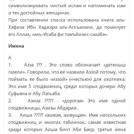
символизировать чистый ислам и напоминать нам
о тех достойных женщинах.
При составлении списка использована книга аль-
Хафиза Ибн Хаджара аль-Аскъалани, да помилует
его Аллах, «аль-Исаба фи тамъйизис-сахаба».
Имена
А
1. Азза ??? . Это слово обозначает «детеныш
газели». Говорили, что ее назвали Аззой потому, что
поймать ее было «иззой» («честью») для охотника.
Это имя 5 сподвижниц, среди которых дочери Абу
Суфьяна и Абу Лагьаба.
2. Азиза ????? . «дорогая» Это имя одной
сподвижницы, Азизы Абдарии.
3. Аиша ????? «живая, живущая». Имя нескольких
сподвижниц и многих табиинок, самая известная
среди которых Аиша бинт Аби Бакр, третья жена