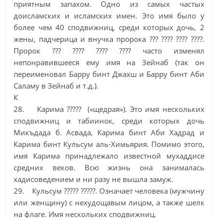
приятным запахом. Одно из самых частых
доисламских и исламских имен. Это имя было у
более чем 40 сподвижниц, среди которых дочь, 2
жены, падчерица и внучка пророка ??? ???? ???? ????.
Пророк ??? ???? ???? ???? часто изменял
непонравившееся ему имя на Зейнаб (так он
переименовал Барру бинт Джахш и Барру бинт Аби
Саламу в Зейнаб и т.д.).
К
28. Карима ????? («щедрая»). Это имя нескольких
сподвижниц и табиинок, среди которых дочь
Микъдада б. Асвада, Карима бинт Аби Хадрад и
Карима бинт Кульсум аль-Химьярия. Помимо этого,
имя Карима принадлежало известной мухаддисе
средних веков. Всю жизнь она занималась
хадисоведением и ни разу не вышла замуж.
29. Кульсум ????? ?????. Означает человека (мужчину
или женщину) с нехудощавым лицом, а также шелк
на флаге. Имя нескольких сподвижниц.