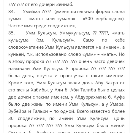
???? ???? от его дочери Зейнаб.
84. Умейма ????? (уменьшительная форма слова
«умм» – «мать» или «умама» – «300 верблюдов»).
Частое имя среди сподвижниц.
85. Умм Кульсум, Уммукульсум, ?? ?????, «мать
кульсума (см. Кульсум)». Само по себе
словосочетание Умм Кульсум является не именем, а
куньей, т.к. использовано слово «умм» – «мать». Но
в эпоху пророка ??? ???? ???? ???? очень часто девочек
называли Умм Кульсум. У пророка ??? ???? ???? ????
была дочь, внучка и правнучка с таким именем.
Кроме того, Умм Кульсум звали дочь Абу Бакра от
его жены Хабибы, у Али б. Аби Талиба было целых
две дочки с таким именем, у Абдуррахмана б. Ауфа
было две жены по имени Умм Кульсум, а у Умара,
Зубейра и Тальхи – по одной. Всего известно более
30 сподвижниц по имени Умм Кульсум. Дочь
пророка ??? ???? ???? ???? Умм Кульсум была женой
Османа б. Аффана после смерти своей сестры