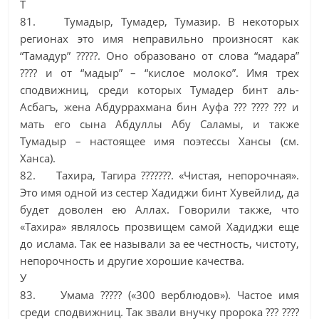
Т
81. Тумадыр, Тумадер, Тумазир. В некоторых
регионах это имя неправильно произносят как
“Тамадур” ?????. Оно образовано от слова “мадара”
???? и от “мадыр” – “кислое молоко”. Имя трех
сподвижниц, среди которых Тумадер бинт аль-
Асбагъ, жена Абдуррахмана бин Ауфа ??? ???? ??? и
мать его сына Абдуллы Абу Саламы, и также
Тумадыр – настоящее имя поэтессы Хансы (см.
Ханса).
82. Тахира, Тагира ???????. «Чистая, непорочная».
Это имя одной из сестер Хадиджи бинт Хувейлид, да
будет доволен ею Аллах. Говорили также, что
«Тахира» являлось прозвищем самой Хадиджи еще
до ислама. Так ее называли за ее честность, чистоту,
непорочность и другие хорошие качества.
У
83. Умама ????? («300 верблюдов»). Частое имя
среди сподвижниц. Так звали внучку пророка ??? ????