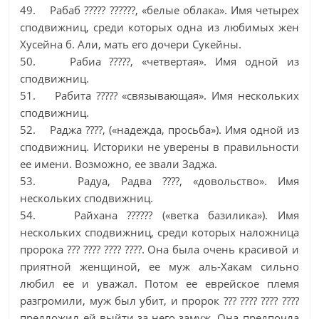
49. Рабаб ????? ??????, «белые облака». Имя четырех
сподвижниц, среди которых одна из любимых жен
Хусейна б. Али, мать его дочери Сукейны.
50. Рабиа ?????, «четвертая». Имя одной из
сподвижниц.
51. Рабита ????? «связывающая». Имя нескольких
сподвижниц.
52. Раджа ????, («надежда, просьба»). Имя одной из
сподвижниц. Историки не уверены в правильности
ее имени. Возможно, ее звали Заджа.
53. Радуа, Радва ????, «довольство». Имя
нескольких сподвижниц.
54. Райхана ?????? («ветка базилика»). Имя
нескольких сподвижниц, среди которых наложница
пророка ??? ???? ???? ????. Она была очень красивой и
приятной женщиной, ее муж аль-Хакам сильно
любил ее и уважал. Потом ее еврейское племя
разгромили, муж был убит, и пророк ??? ???? ???? ????
предложил ей выйти за него замуж. Она предпочла