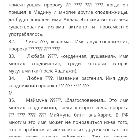
присягнувшая пророку ??? ???? ???? ????, когда он
пришел в Медину и многие другие сподвижницы,
да будет доволен ими Аллах. Это имя во все века
существования ислама активно и повсеместно
употреблялось.
32. Лина ????, «пальма». Имя двух сподвижниц
пророка ??? ???? ???? ????
33. Любаба ?????, «сердечная, душевная». Имя
многих сподвижниц, среди которых вторая
мусульманка (после Хадиджи).
34. Любна ????. Название растения. Имя двух
сподвижниц пророка ??? ???? ???? ????.
М
35. Маймуна ??????, «благословенная». Это имя
многих сподвижниц, среди которых жена пророка
??? ???? ???? ???? Маймуна бинт аль-Харис. В РФ
многим это имя может не понравиться из-за того,
что в арабском языке и многих других языках это
слово также значит «обезьяна». Тем не менее,