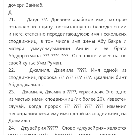
дочери Зайнаб.
Д
21. Даъд ???. Древнее арабское имя, которое
означало женщину, воспитанную в благоденствии
и неге, степенно передвигающуюся; имя нескольких
сподвижниц, в том числе имя жены Абу Бакра и
матери уммул-муъминин Аиши и ее брата
Абдуррахмана ??? ???? ????. Она также известна по
своей кунье Умм Руман.
22. Джалиля, Джалила ?????. Имя одной из
сподвижниц пророка ??? ???? ???? ????, Джалили бинт
Абдулджалиль.
23. Джамиля, Джамила ?????, «красивая». Это одно
из частых имен сподвижниц (их более 20). Известен
случай, когда пророк ??? ???? ???? ???? изменил
непонравившееся ему имя одной из сподвижниц на
Джамилю.
24. Джувейрия ?????? . Слово «джувейрия» является