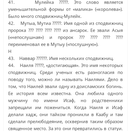
41. Мулейка ?????. Это слово является
уменьшительной формы от «малика» («королева»).
Было много сподвижниц-Мулейк.
42. Мутыа, Мутиа ?????. Имя одной из сподвижниц
пророка ??? ???? ???? ???? из ансарок. Ее звали Асыя
(«непослушная») и пророк ??? ???? ???? ????
переименовал ее в Мутыу («послушную»).
Н
43. Наввар ??????. Имя нескольких сподвижниц.
44. Наиля ?????, «достигающая». Это имя некоторых
сподвижниц. Среди ученых есть разногласия по
поводу того, можно ли называть Наилями. Дело в
том, что Наилей звали одну из доисламских богинь.
Ее история всем известна. Она любила одного
мужчину по имени Исаф, но родственники
запрещали им пожениться. Когда Наиля и Исаф
делали хадж, они тайком проникли в Каабу и там
сделали прелюбодеяние, осквернив таким образом
священное место. За это они превратились в статуи.