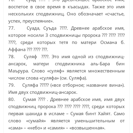
воспетое в свое время в къасыдах. Также это имя
нескольких сподвижниц. Оно обозначает «счастье,
успех, преуспеяние».
77. Суада, Суъда ????. Древнее арабское имя,
которое носили 3 сподвижницы пророка ??? ???? ????
????, среди которых тетя по матери Османа б.
Аффана ??? ???? ???.
78. Суляф ????. Это имя одной из сподвижниц-
ансарок, матери сподвижника аль-Бара бин
Маърура. Слово «суляф» является множественным
числом слова «суляфа» (см. Суляфа).
79. Суляфа ????? («все отборное; название вина»).
Имя двух сподвижниц-ансарок.
80. Сумая ???? . Древнее арабское имя, имя двух
сподвижниц пророка ??? ???? ???? ????, среди которых
первая шахида в исламе – Сумая бинт Хайят. Само
слово «сумайя» является уменьшительным от
«сама» – «небо» и «самия» – «возвышенная».