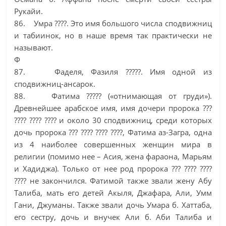
Рукайи.
86. Умра ????. Это имя большого числа сподвижниц
и табиинок, но в наше время так практически не
называют.
Ф
87. Фаделя, Фазиля ?????. Имя одной из
сподвижниц-ансарок.
88. Фатима ????? («отнимающая от груди»).
Древнейшее арабское имя, имя дочери пророка ???
???? ???? ???? и около 30 сподвижниц, среди которых
дочь пророка ??? ???? ???? ????, Фатима аз-Загра, одна
из 4 наиболее совершенных женщин мира в
религии (помимо нее – Асия, жена фараона, Марьям
и Хадиджа). Только от нее род пророка ??? ???? ????
???? не закончился. Фатимой также звали жену Абу
Талиба, мать его детей Акыля, Джафара, Али, Умм
Гани, Джуманы. Также звали дочь Умара б. Хаттаба,
его сестру, дочь и внучек Али б. Аби Талиба и