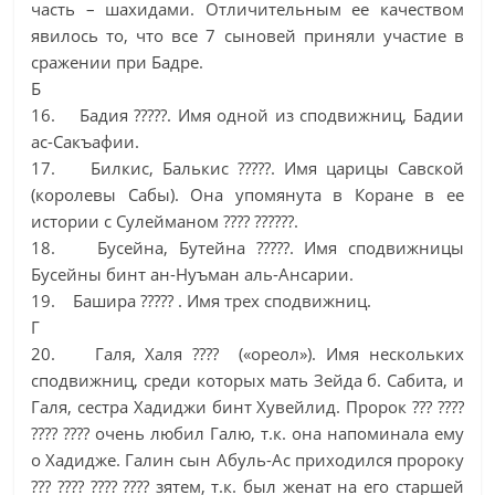
часть – шахидами. Отличительным ее качеством
явилось то, что все 7 сыновей приняли участие в
сражении при Бадре.
Б
16. Бадия ?????. Имя одной из сподвижниц, Бадии
ас-Сакъафии.
17. Билкис, Балькис ?????. Имя царицы Савской
(королевы Сабы). Она упомянута в Коране в ее
истории с Сулейманом ???? ??????.
18. Бусейна, Бутейна ?????. Имя сподвижницы
Бусейны бинт ан-Нуъман аль-Ансарии.
19. Башира ????? . Имя трех сподвижниц.
Г
20. Галя, Халя ???? («ореол»). Имя нескольких
сподвижниц, среди которых мать Зейда б. Сабита, и
Галя, сестра Хадиджи бинт Хувейлид. Пророк ??? ????
???? ???? очень любил Галю, т.к. она напоминала ему
о Хадидже. Галин сын Абуль-Ас приходился пророку
??? ???? ???? ???? зятем, т.к. был женат на его старшей