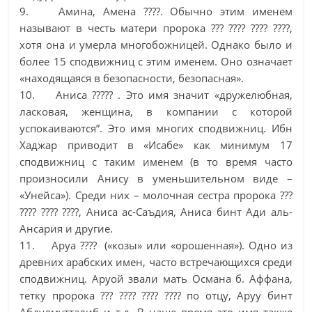
9. Амина, Амена ????. Обычно этим именем
называют в честь матери пророка ??? ???? ???? ????,
хотя она и умерла многобожницей. Однако было и
более 15 сподвижниц с этим именем. Оно означает
«находящаяся в безопасности, безопасная».
10. Аниса ????? . Это имя значит «дружелюбная,
ласковая, женщина, в компании с которой
успокаиваются”. Это имя многих сподвижниц. Ибн
Хаджар приводит в «Исабе» как минимум 17
сподвижниц с таким именем (в то время часто
произносили Анису в уменьшительном виде –
«Унейса»). Среди них – молочная сестра пророка ???
???? ???? ????, Аниса ас-Саъдия, Аниса бинт Ади аль-
Ансария и другие.
11. Аруа ???? («козы» или «орошенная»). Одно из
древних арабских имен, часто встречающихся среди
сподвижниц. Аруой звали мать Османа б. Аффана,
тетку пророка ??? ???? ???? ???? по отцу, Аруу бинт