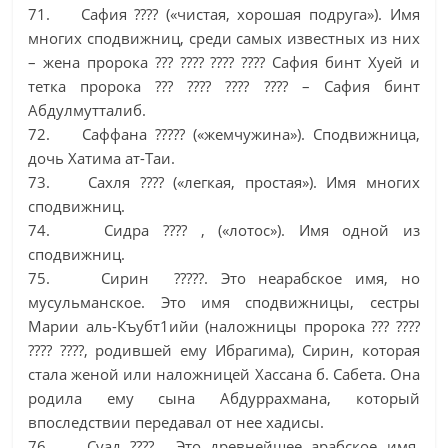
71. Сафия ???? («чистая, хорошая подруга»). Имя
многих сподвижниц, среди самых известных из них
– жена пророка ??? ???? ???? ???? Сафия бинт Хуей и
тетка пророка ??? ???? ???? ???? – Сафия бинт
Абдулмутталиб.
72. Саффана ????? («жемчужина»). Сподвижница,
дочь Хатима ат-Таи.
73. Сахля ???? («легкая, простая»). Имя многих
сподвижниц.
74. Сидра ???? , («лотос»). Имя одной из
сподвижниц.
75. Сирин ?????. Это неарабское имя, но
мусульманское. Это имя сподвижницы, сестры
Марии аль-Къубт1ийи (наложницы пророка ??? ????
???? ????, родившей ему Ибрагима), Сирин, которая
стала женой или наложницей Хассана б. Сабета. Она
родила ему сына Абдуррахмана, который
впоследствии передавал от нее хадисы.
76. Суад ???? . Это древнейшее арабское имя,