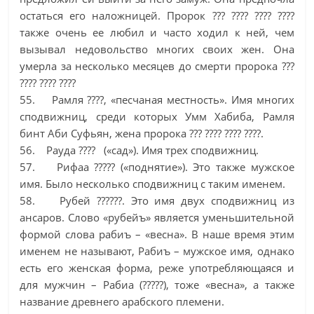
остаться его наложницей. Пророк ??? ???? ???? ????
также очень ее любил и часто ходил к ней, чем
вызывал недовольство многих своих жен. Она
умерла за несколько месяцев до смерти пророка ???
???? ???? ????
55. Рамля ????, «песчаная местность». Имя многих
сподвижниц, среди которых Умм Хабиба, Рамля
бинт Аби Суфьян, жена пророка ??? ???? ???? ????.
56. Рауда ???? («сад»). Имя трех сподвижниц.
57. Рифаа ????? («поднятие»). Это также мужское
имя. Было несколько сподвижниц с таким именем.
58. Рубей ??????. Это имя двух сподвижниц из
ансаров. Слово «рубейъ» является уменьшительной
формой слова рабиъ – «весна». В наше время этим
именем не называют, Рабиъ – мужское имя, однако
есть его женская форма, реже употребляющаяся и
для мужчин – Рабиа (?????), тоже «весна», а также
название древнего арабского племени.