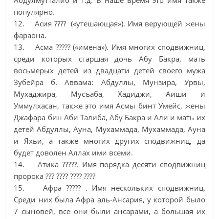
Абдулмутталиб и т.д. В наше время это имя также
популярно.
12. Асия ???? («утешающая»). Имя верующей жены
фараона.
13. Асма ????? («имена»). Имя многих сподвижниц,
среди которых старшая дочь Абу Бакра, мать
восьмерых детей из двадцати детей своего мужа
Зубейра б. Аввама: Абдуллы, Мунзира, Урвы,
Мухаджира, Мусъаба, Хадиджи, Аиши и
Уммулхасан, также это имя Асмы бинт Умейс, жены
Джафара бин Аби Талиба, Абу Бакра и Али и мать их
детей Абдуллы, Ауна, Мухаммада, Мухаммада, Ауна
и Яхьи, а также многих других сподвижниц, да
будет доволен Аллах ими всеми.
14. Атика ?????. Имя порядка десяти сподвижниц
пророка ??? ???? ???? ????
15. Афра ????? . Имя нескольких сподвижниц.
Среди них была Афра аль-Ансария, у которой было
7 сыновей, все они были ансарами, а большая их