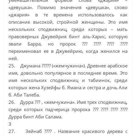
уменьшительной формой слова «джария» –
«девушка». Помимо значения «девушка», слово
«джария» в те времена использовалось как
описание высокой, стройной женщины. Это имя
нескольких сподвижниц, среди которых – мать
правоверных Джувейрия бинт аль-Харис, которую
звали Барра, но пророк ??? ???? ???? ????
переименовал ее в Джувейрию, когда женился на
ней.
25. Джумана ????? («жемчужина»). Древнее арабское
имя, довольно популярное в последнее время. Это
имя нескольких сподвижниц и табиинок, среди
которых жена Хузейфы б. Ямана и сестра и дочь Али
б. Аби Талеба.
26. Дурра ??? , «жемчужина». Имя трех сподвижниц,
среди которых падчерица пророка ??? ???? ???? ????
Дурра бинт Аби Салама.
З
27. Зейнаб ???? . Название красивого дерева с