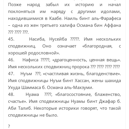
Позже народ забыл их историю и начал
поклоняться им наряду с другими идолами,
находившимися в Каабе. Наиль бинт аль-Фарафеса
– одна из жен третьего халифа Османа бин Аффана
??? ???? ???.
45. Насиба, Нусейба ?????. Имя нескольких
сподвижниц. Оно означает «благородная, с
хорошей родословной».
46. Нафиса ?????, «драгоценность, ценная вещь».
Имя нескольких сподвижниц пророка ??? ???? ???? ????
47. Нуъм ???, «счастливая жизнь, благоденствие».
Имя сподвижницы Нуъм бинт Хассан, жены шахида
Ухуда Шаммаса б. Османа аль-Махзуми.
48. Нуама ????, «благосостояние, блаженство,
счастье». Имя сподвижницы Нуамы бинт Джафар б.
Аби Талиб. Некоторые историки говорят, что такой
сподвижницы не было.
?