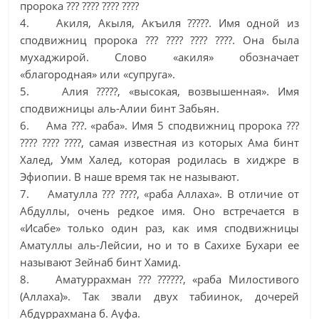
пророка ??? ???? ???? ????
4. Акиля, Акыля, Акъиля ?????. Имя одной из
сподвижниц пророка ??? ???? ???? ????. Она была
мухаджирой. Слово «акиля» обозначает
«благородная» или «супруга».
5. Алия ?????, «высокая, возвышенная». Имя
сподвижницы аль-Алии бинт Забьян.
6. Ама ???. «раба». Имя 5 сподвижниц пророка ???
???? ???? ????, самая известная из которых Ама бинт
Халед, Умм Халед, которая родилась в хиджре в
Эфиопии. В наше время так не называют.
7. Аматулла ??? ????, «раба Аллаха». В отличие от
Абдуллы, очень редкое имя. Оно встречается в
«Исабе» только один раз, как имя сподвижницы
Аматуллы аль-Лейсии, но и то в Сахихе Бухари ее
называют Зейнаб бинт Хамид.
8. Аматуррахман ??? ??????, «раба Милостивого
(Аллаха)». Так звали двух табиинок, дочерей
Абдуррахмана б. Ауфа.