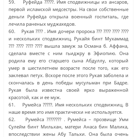
59. Руфейда ?????. Имя сподвижницы из ансаров,
первой исламской медсестры. На свои собственные
деньги Руфейда открыла военный госпиталь, где
лечила раненых муджахедов.
60. Рукая ???? . Имя дочери пророка ??? ???? ???? ????
и нескольких сподвижниц. Рукайя бинт Мухаммад
??? ???? ???? ???? вышла замуж за Османа б. Аффана,
сделала вместе с ним гьиджру в Эфиопию. Она
родила ему его старшего сына Абдуллу, который
умер в шестилетнем возрасте после того, как его
заклевал петух. Вскоре после этого Рукая заболела и
скончалась в день победы мусульман при Бадре.
Рукая была известна своей ярко выраженной
красотой, как и ее муж.
61. Румейса ?????. Имя нескольких сподвижниц. В
наше время это имя практически не используется.
62. Румейса ???????? . Румейса – прозвище Умм
Сулейм бинт Мильхан, матери Анаса бин Малика,
впоследствии жены Абу Тальхи. Она была очень