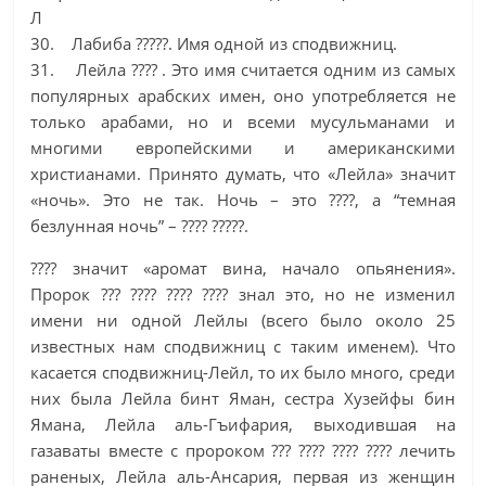
Л
30. Лабиба ?????. Имя одной из сподвижниц.
31. Лейла ???? . Это имя считается одним из самых
популярных арабских имен, оно употребляется не
только арабами, но и всеми мусульманами и
многими европейскими и американскими
христианами. Принято думать, что «Лейла» значит
«ночь». Это не так. Ночь – это ????, а “темная
безлунная ночь” – ???? ?????.
???? значит «аромат вина, начало опьянения».
Пророк ??? ???? ???? ???? знал это, но не изменил
имени ни одной Лейлы (всего было около 25
известных нам сподвижниц с таким именем). Что
касается сподвижниц-Лейл, то их было много, среди
них была Лейла бинт Яман, сестра Хузейфы бин
Ямана, Лейла аль-Гъифария, выходившая на
газаваты вместе с пророком ??? ???? ???? ???? лечить
раненых, Лейла аль-Ансария, первая из женщин