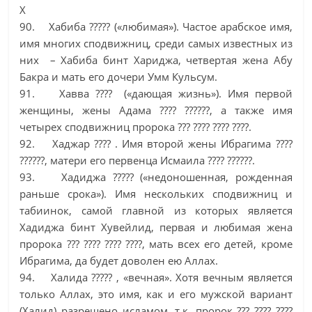
Х
90. Хабиба ????? («любимая»). Частое арабское имя,
имя многих сподвижниц, среди самых известных из
них – Хабиба бинт Хариджа, четвертая жена Абу
Бакра и мать его дочери Умм Кульсум.
91. Хавва ???? («дающая жизнь»). Имя первой
женщины, жены Адама ???? ??????, а также имя
четырех сподвижниц пророка ??? ???? ???? ????.
92. Хаджар ???? . Имя второй жены Ибрагима ????
??????, матери его первенца Исмаила ???? ??????.
93. Хадиджа ????? («недоношенная, рожденная
раньше срока»). Имя нескольких сподвижниц и
табиинок, самой главной из которых является
Хадиджа бинт Хувейлид, первая и любимая жена
пророка ??? ???? ???? ????, мать всех его детей, кроме
Ибрагима, да будет доволен ею Аллах.
94. Халида ????? , «вечная». Хотя вечным является
только Аллах, это имя, как и его мужской вариант
(Халид) разрешено исламом, т.к. пророк ??? ???? ????