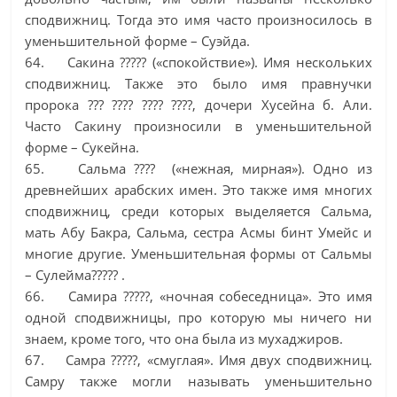
сподвижниц. Тогда это имя часто произносилось в
уменьшительной форме – Суэйда.
64. Сакина ????? («спокойствие»). Имя нескольких
сподвижниц. Также это было имя правнучки
пророка ??? ???? ???? ????, дочери Хусейна б. Али.
Часто Сакину произносили в уменьшительной
форме – Сукейна.
65. Сальма ???? («нежная, мирная»). Одно из
древнейших арабских имен. Это также имя многих
сподвижниц, среди которых выделяется Сальма,
мать Абу Бакра, Сальма, сестра Асмы бинт Умейс и
многие другие. Уменьшительная формы от Сальмы
– Сулейма????? .
66. Самира ?????, «ночная собеседница». Это имя
одной сподвижницы, про которую мы ничего ни
знаем, кроме того, что она была из мухаджиров.
67. Самра ?????, «смуглая». Имя двух сподвижниц.
Самру также могли называть уменьшительно