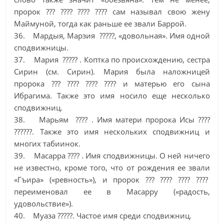
пророк ??? ???? ???? ???? сам называл свою жену
Маймуной, тогда как раньше ее звали Баррой.
36. Мардыя, Марзия ?????, «довольная». Имя одной
сподвижницы.
37. Мария ????? . Коптка по происхождению, сестра
Сирин (см. Сирин). Мария была наложницей
пророка ??? ???? ???? ???? и матерью его сына
Ибрагима. Также это имя носило еще несколько
сподвижниц.
38. Марьям ???? . Имя матери пророка Исы ????
??????. Также это имя нескольких сподвижниц и
многих табиинок.
39. Масарра ???? . Имя сподвижницы. О ней ничего
не известно, кроме того, что от рождения ее звали
«Гъира» («ревность»), и пророк ??? ???? ???? ????
переименовал ее в Масарру («радость,
удовольствие»).
40. Муаза ?????. Частое имя среди сподвижниц.