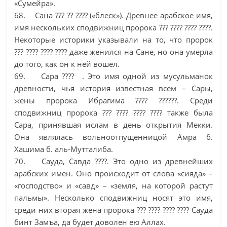
«Сумейра».
68. Сана ??? ?? ???? («блеск»). Древнее арабское имя,
имя нескольких сподвижниц пророка ??? ???? ???? ????.
Некоторые историки указывали на то, что пророк
??? ???? ???? ???? даже женился на Сане, но она умерла
до того, как он к ней вошел.
69. Сара ???? . Это имя одной из мусульманок
древности, чья история известная всем – Сары,
жены пророка Ибрагима ???? ??????. Среди
сподвижниц пророка ??? ???? ???? ???? также была
Сара, принявшая ислам в день открытия Мекки.
Она являлась вольноотпущенницой Амра б.
Хашима б. аль-Мутталиба.
70. Сауда, Савда ????. Это одно из древнейших
арабских имен. Оно происходит от слова «сияда» –
«господство» и «савд» – «земля, на которой растут
пальмы». Несколько сподвижниц носят это имя,
среди них вторая жена пророка ??? ???? ???? ???? Сауда
бинт Замъа, да будет доволен ею Аллах.