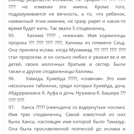
???? не изменял эти имена. Кроме того,
подразумевается не вечность, а то, что ребенок,
названный этим именем, не сразу умрет и какое-то
время будет жить. Так звали 5 сподвижниц.
95. Халима ????? , «нежная». Имя кормилицы
пророка ??? ???? ???? ????, Халимы из племени Саъд.
Она приняла ислам, когда Мухаммад ??? ???? ???? ????
стал пророком, и он сильно любил и уважал ее и ее
детей, своих молочных братьев и сестер. Были
также и другие сподвижницы-Халимы.
96. Хамида, Хумейда ?????, «славная». Это имя
нескольких табиинок, среди которых Хумейда, дочь
Абдуррахмана б. Ауфа и дочь Нуъмана б. Башира ???
???? ????.
97. Ханса ????? («женщина со вздернутым носом»).
Имя трех сподвижниц. Самой известной из них
была Ханса, настоящее имя которой было Тамазур.
Она была прославленной поэтессой до ислама и