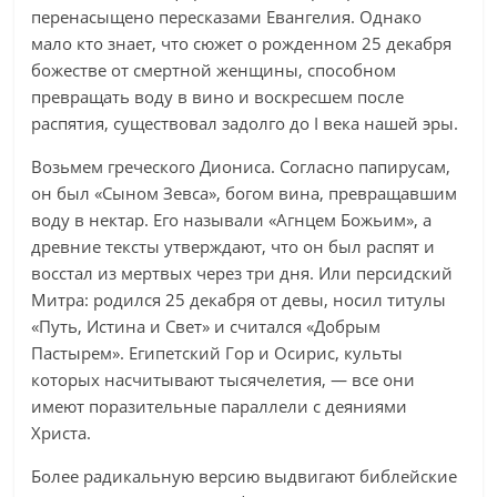
перенасыщено пересказами Евангелия. Однако
мало кто знает, что сюжет о рожденном 25 декабря
божестве от смертной женщины, способном
превращать воду в вино и воскресшем после
распятия, существовал задолго до I века нашей эры.
Возьмем греческого Диониса. Согласно папирусам,
он был «Сыном Зевса», богом вина, превращавшим
воду в нектар. Его называли «Агнцем Божьим», а
древние тексты утверждают, что он был распят и
восстал из мертвых через три дня. Или персидский
Митра: родился 25 декабря от девы, носил титулы
«Путь, Истина и Свет» и считался «Добрым
Пастырем». Египетский Гор и Осирис, культы
которых насчитывают тысячелетия, — все они
имеют поразительные параллели с деяниями
Христа.
Более радикальную версию выдвигают библейские