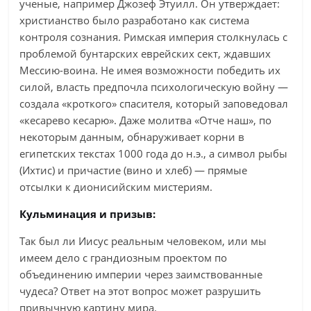
ученые, например Джозеф Этуилл. Он утверждает:
христианство было разработано как система
контроля сознания. Римская империя столкнулась с
проблемой бунтарских еврейских сект, ждавших
Мессию-воина. Не имея возможности победить их
силой, власть предпочла психологическую войну —
создала «кроткого» спасителя, который заповедовал
«кесарево кесарю». Даже молитва «Отче наш», по
некоторым данным, обнаруживает корни в
египетских текстах 1000 года до н.э., а символ рыбы
(Ихтис) и причастие (вино и хлеб) — прямые
отсылки к дионисийским мистериям.
Кульминация и призыв:
Так был ли Иисус реальным человеком, или мы
имеем дело с грандиозным проектом по
объединению империи через заимствованные
чудеса? Ответ на этот вопрос может разрушить
привычную картину мира.