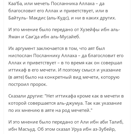
Каа'ба, или мечеть Посланника Аллаха – да
благословит его Аллах и приветствует, или в
Байтуль- Макдис (аль-Кудс), и ни в каких других.
И это мнение было передано от Хузейфы ибн аль-
Яман и Саи'да ибн аль-Мусайеб.
Их аргумент заключается в том, что аят был
ниспослан Посланнику Аллаха – да благословит его
Аллах и приветствует – в то время как он совершал
иттикаф в его мечети. И поэтому смысл и указание
(в аяте) было на конкретный вид мечети, которую
построил пророк.
Сказали другие: "Нет иттикафа кроме как в мечети в
которой совершается аль-джумуа. Так как указание
по их мнению в аяте на род мечетей."
И это мнение было передано от Али ибн аби Талиб,
ибн Масъуд. Об этом сказал Уруа ибн аз-Зубейр,