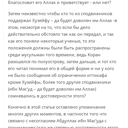
благословит его Аллах и приветствует - или нет?
Затем неизвестно чтобы кто то из сподвижников
поддержал Хузейфу – да будет доволен им Аллах -в
этом, несмотря на то, что если бы дело
действительно обстояло так как он передал, и так
как его поняли некоторые ученые, то эти
положения должны были быть распространены
среди мусульман того времени, ведь Коран
разошелся по полуострову, затем дальше, и тот кто
его читал понимал его в общей форме и ни у кого
не было сообщения об ограничении иттикафа
кроме Хузейфы, более того другие сподвижники
(ибн Мас'уд – да будет доволен им Аллах)
сомневались в достоверности этого?
Конечно в этой статье оставлено упоминание
многих других моментов, в частности того что
связано с несогласием Абдуллах ибн Мас'уда с
пониманием (или же степенью достоверности этого