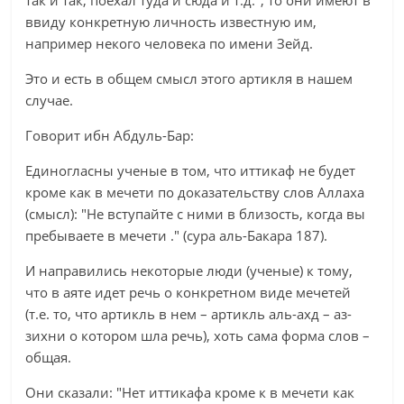
так и так, поехал туда и сюда и т.д.", то они имеют в
ввиду конкретную личность известную им,
например некого человека по имени Зейд.
Это и есть в общем смысл этого артикля в нашем
случае.
Говорит ибн Абдуль-Бар:
Единогласны ученые в том, что иттикаф не будет
кроме как в мечети по доказательству слов Аллаха
(смысл): "Не вступайте с ними в близость, когда вы
пребываете в мечети ." (сура аль-Бакара 187).
И направились некоторые люди (ученые) к тому,
что в аяте идет речь о конкретном виде мечетей
(т.е. то, что артикль в нем – артикль аль-ахд – аз-
зихни о котором шла речь), хоть сама форма слов –
общая.
Они сказали: "Нет иттикафа кроме к в мечети как