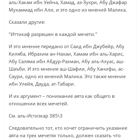
аль-Хакам ибн Уейна, Хамад, аз-Зухри, Абу Джафар
Мухаммад ибн Али, и это одно из мнений Малика.
Сказали другие:
"Иттикаф разрешен в каждой мечети."
И это мнение передано от Саид ибн Джубейр, Абу
Киляба, Ибрахим ан-Нахаи, Хамам ибн аль-Харис,
Абу Саляма ибн Абдур-Рахман, Абу аль-Ахуас, аш-
Шаъби. И это мнение аш-Шафии, Абу Ханифы, ас-
Саури, одно из мнений Малика. Это также мнение
ибн Улейя, Дауда, ат-Табари.
И их аргумент – понимание аята как общего в
отношении всех мечетей.
См. аль-Истизкар 385\3
Следовательно тот, кто хочет ограничить указание
аята на трех мечетях только, должен сказать что