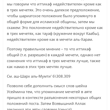
мы говорим что иттикаф недействителен кроме как
в трех мечетях. Это очень далекое предположение,
чтобы шариатское положение было упомянуто в
общей форме для исламской общины, затем мы
скажем: Это поклонение недействительно кроме как
в трех мечетях, как тауаф (кружение вокруг Каабы),
недействителен кроме как в мечети аль-Харам.
Поэтому правильное мнение – то что иттикаф
общий (т.е. разрешен) в каждой мечети, однако нет
сомнения что иттикаф в трех мечетях лучше, также
как намаз в этих трех мечтях лучше.
См. аш-Шарх аль-Мумти' 6\308.309
Позволю себе дополнить смысл слов шейха
Усеймина тем, что упоминание мечетей в аяте
пришло в контексте разъяснения некоторых общих
положений поста. Затем Всевышний Аллах
закончил эти аяты словами (смысл):