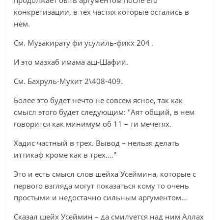
продолжает быть аргументом после его
конкретизации, в тех частях которые остались в
нем.
См. Музакирату фи усулиль-фикх 204 .
И это мазхаб имама аш-Шафии.
См. Бахруль-Мухит 2\408-409.
Более это будет нечто не совсем ясное, так как
смысл этого будет следующим: "Аят общий, в нем
говорится как минимум об 11 – ти мечетях.
Хадис частный в трех. Вывод – нельзя делать
иттикаф кроме как в трех…."
Это и есть смысл слов шейха Усеймина, которые с
первого взгляда могут показаться кому то очень
простыми и недостачно сильным аргументом…
Сказал шейх Усеймин – да смилуется над ним Аллах