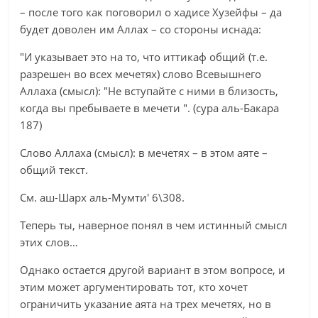
– после того как поговорил о хадисе Хузейфы – да
будет доволен им Аллах – со стороны иснада:
"И указывает это на то, что иттикаф общий (т.е.
разрешен во всех мечетях) слово Всевышнего
Аллаха (смысл): "Не вступайте с ними в близость,
когда вы пребываете в мечети ". (сура аль-Бакара
187)
Слово Аллаха (смысл): в мечетях – в этом аяте –
общий текст.
См. аш-Шарх аль-Мумти' 6\308.
Теперь ты, наверное понял в чем истинный смысл
этих слов…
Однако остается другой вариант в этом вопросе, и
этим может аргументировать тот, кто хочет
ограничить указание аята на трех мечетях, но в