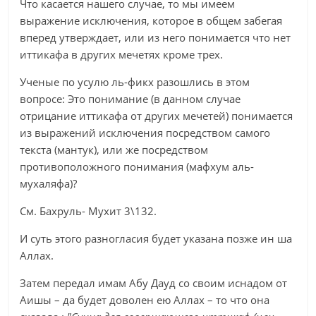
Что касается нашего случае, то мы имеем
выражение исключения, которое в общем забегая
вперед утверждает, или из него понимается что нет
иттикафа в других мечетях кроме трех.
Ученые по усулю ль-фикх разошлись в этом
вопросе: Это понимание (в данном случае
отрицание иттикафа от других мечетей) понимается
из выражений исключения посредством самого
текста (мантук), или же посредством
противоположного понимания (мафхум аль-
мухаляфа)?
См. Бахруль- Мухит 3\132.
И суть этого разногласия будет указана позже ин ша
Аллах.
Затем передал имам Абу Дауд со своим иснадом от
Аишы – да будет доволен ею Аллах – то что она