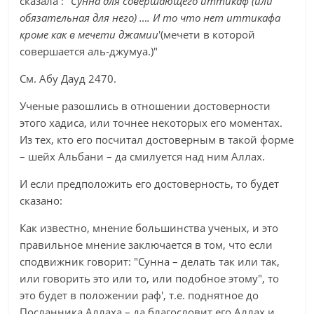
сказала :
"Сунна для совершающего иттикаф (или
обязательная для него) …. И то что нет иттикафа
кроме как в мечети джамии
'(мечети в которой
совершается аль-джумуа.)"
См. Абу Дауд 2470.
Ученые разошлись в отношении достоверности
этого хадиса, или точнее некоторых его моментах.
Из тех, кто его посчитал достоверным в такой форме
– шейх Альбани – да смилуется над ним Аллах.
И если предположить его достоверность, то будет
сказано:
Как известно, мнение большинства ученых, и это
правильное мнение заключается в том, что если
сподвижник говорит: "Сунна – делать так или так,
или говорить это или то, или подобное этому", то
это будет в положении раф', т.е. поднятное до
Посланника Аллаха – да благословит его Аллах и