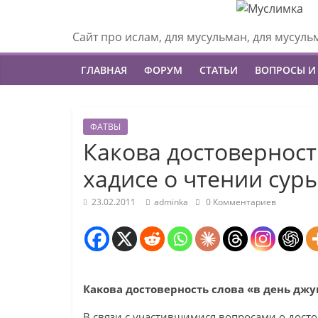
Сайт про ислам, для мусульман, для мусуль
ГЛАВНАЯ
ФОРУМ
СТАТЬИ
ВОПРОСЫ И
ФАТВЫ
Какова достоверност
хадисе о чтении сур
23.02.2011
adminka
0 Комментариев
Какова достоверность слова «в день джу
В связи с участившимися вопросами о досто