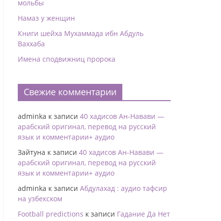
мольбы
Намаз у женщин
Книги шейха Мухаммада ибн Абдуль
Ваххаба
Имена сподвижниц пророка
Свежие комментарии
adminka
к записи
40 хадисов Ан-Навави —
арабский оригинал, перевод на русский
язык и комментарии+ аудио
Зайтуна
к записи
40 хадисов Ан-Навави —
арабский оригинал, перевод на русский
язык и комментарии+ аудио
adminka
к записи
Абдулахад : аудио тафсир
на узбекском
Football predictions
к записи
Гадание Да Нет