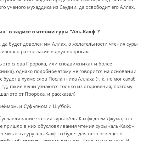
го ученого мухаддиса из Саудии, да освободит его Аллах.
ма" в хадисе о чтении суры "Аль-Кахф"?
 да будет доволен им Аллах, о желательности чтения суры
роизошло разногласие в двух вопросах:
ть это слова Пророка, или сподвижника), и более
ника), однако подобное этому не говорится на основании
будет в хукме слов Посланника Аллаха (т. к. не мог сахаб
и тд, такие вещи узнаются только из откровения, поэтому
ал это от Пророка, и рассказал)
шеймом, и Суфьяном и Шу'бой.
буславливание чтения суры «Аль-Кахф» днем Джума, что
 не пришло в них обусловливания чтения суры «аль-Кахф»
т читатть суру аль-Кахф то будет для него освещено