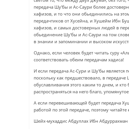
светом то, что между двух джума», без того
передача Шу'бы и Ас-Саури более достоверна
хафизов, и то что они обьединились на этом
передачтиков от Хусейна, и Хушейм Ибн Буш
хафизов, и самых достоверных людей в пер
обьединение Шу'бы и Ас-Саури на том слове
в знании и запоминании и высоком искусст
Однако, если человек будет читать суру «Ал
соответствовать обеим передачам хадиса!
И если передача Ас-Сури и Шу'бы является 
поскольку как предшествовало, в передаче 
обуславливания этого каким то днем, и кто 
распространяться на него благо, упомянутое
А если перевешивающей будет передача Хуш
работой по этой передаче, поэтому читайте 
Шейх-мухаддис Абдуллах Ибн Абдуррахман 