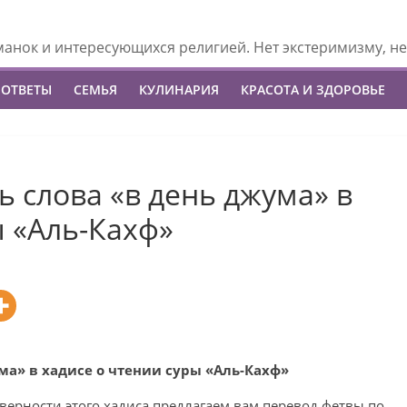
манок и интересующихся религией. Нет экстеримизму, не
 ОТВЕТЫ
СЕМЬЯ
КУЛИНАРИЯ
КРАСОТА И ЗДОРОВЬЕ
ь слова «в день джума» в
ы «Аль-Кахф»
ма» в хадисе о чтении суры «Аль-Кахф»
верности этого хадиса предлагаем вам перевод фетвы по