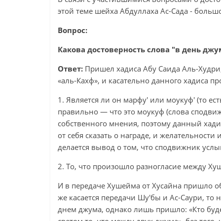
этой теме шейха Абдуллаха Ас-Сада - большо
Вопрос:
Какова достоверность слова "в день джу
Ответ:
Пришел хадиса Абу Саида Аль-Худри,
«аль-Кахф», и касательно данного хадиса п
1. Является ли он марфу' или моукуф' (то ес
правильно — что это моукуф (слова сподвиж
собственного мнения, поэтому данный хадис 
от себя сказать о награде, и желательности 
делается вывод о том, что сподвижник услыш
2. То, что произошло разногласие между Ху
И в передаче Хушейма от Хусайна пришло о
же касается передачи Шу'бы и Ас-Саури, то
днем джума, однако лишь пришло: «Кто буде