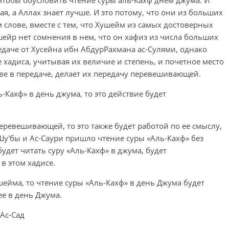
, чтобы обусловить чтение суры аль-Кахф днем джума. И
я, а Аллах знает лучше. И это потому, что они из больших
 слове, вместе с тем, что Хушейм из самых достоверных
ейр нет сомнения в нем, что он хафиз из числа больших
едаче от Хусейна ибн АбдурРахмана ас-Сулями, однако
 хадиса, учитывая их величие и степень, и почетное место
ве в передаче, делает их передачу перевешивающей.
ь-Кахф» в день джума, то это действие будет
перевешивающей, то это также будет работой по ее смыслу,
Шу'бы и Ас-Саури пришло чтение суры «Аль-Кахф» без
будет читать суру «Аль-Кахф» в джума, будет
 в этом хадисе.
ейма, то чтение суры «Аль-Кахф» в день Джума будет
ее в день Джума.
Ас-Сад