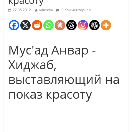
красоту
22.05.2012
adminka
0 Комментариев
Мус'ад Анвар -
Хиджаб,
выставляющий на
показ красоту