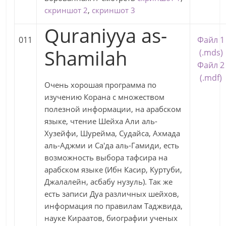
скриншот 2
,
скриншот 3
Quraniyya as-
011
Файл 1
Shamilah
(.mds)
Файл 2
(.mdf)
Очень хорошая программа по
изучению Корана с множеством
полезной информации, на арабском
языке, чтение Шейха Али аль-
Хузейфи, Шурейма, Судайса, Ахмада
аль-Аджми и Са'да аль-Гамиди, есть
возможность выбора тафсира на
арабском языке (Ибн Касир, Куртуби,
Джалалейн, асбабу нузуль). Так же
есть записи Дуа различных шейхов,
информация по правилам Таджвида,
науке Кираатов, биографии ученых