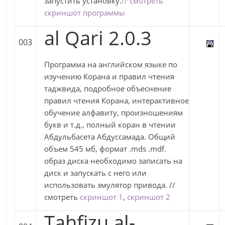
запустить установку.
// смотреть
скриншот программы
al Qari 2.0.3
003
Программа на английском языке по
изучению Корана и правил чтения
таджвида, подробное объеснение
правил чтения Корана, интерактивное
обучение алфавиту, произношениям
букв и т.д., полный коран в чтении
Абдульбасета Абдуссамада. Общий
объем 545 мб, формат .mds .mdf.
образ диска необходимо записать на
диск и запускать с него или
использовать эмулятор привода. //
смотреть
скриншот 1
,
скриншот 2
Tahfizu al-