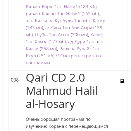
Риваят Варш 1ан Нафи1 (183 мб)
,
риваят Калюн 1ан Нафи1 (162 мб)
,
аль-Биззи ва Кунбуль 1ан ибн Касир
(183 мб)
,
ас-Суси 1ан Аби Амру (138
мб)
,
Шу'ба 1ан Асым (300 мб)
,
Халяф
1ан Хамза (177 мб)
,
ад-Дури 1ан аль-
Кисаи (258 мб)
,
Равх ва Рувайс 1ан
Якуб (251 мб)
// Смотреть скриншот
программы
Qari CD 2.0
008
Mahmud Halil
al-Hosary
Очень хорошая программа по
изучению Корана с перемещающимся