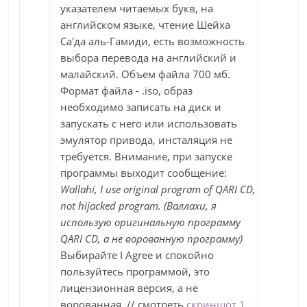
указателем читаемых букв, на
английском языке, чтение Шейха
Са'да аль-Гамиди, есть возможность
выбора перевода на английский и
малайский. Объем файла 700 мб.
Формат файла - .iso, образ
необходимо записать на диск и
запускать с него или использовать
эмулятор привода, инсталяция не
требуется. Внимание, при запуске
программы выходит сообщение:
Wallahi, I use original program of QARI CD,
not hijacked program. (Валлахи, я
использую оригинальную программу
QARI CD, а не ворованную программу)
Выбирайте I Agree и спокойно
пользуйтесь программой, это
лицензионная версия, а не
ворованная. // смотреть
скриншот 1
,