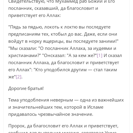
Свидетельствую, что Мухаммед раб Божий и Его
посланник, сказавший, да благословит и
приветствует его Аллах:
"Пядь за пядью, локоть к локтю вы последуете
предписаниям тех, ктобыл до вас. Даже, если они
войдут в норку ящерицы, вы последуете заними!"
"Мы сказали: "О посланник Аллаха, за иудеями и
христианами?" "Онсказал: "А за кем же?"
[1]
И сказал
посланник Аллаха, да благословит и приветствует
его Аллах": "Кто уподобился другим — стал таким
же"
[2]
.
Дорогие братья!
Тема уподобления неверным — одна из важнейших
и значительнейших тем, которой в Исламе
придавалось чрезвычайное значение.
Пророк, да благословит его Аллах и приветствует,
сообщил дар,выполнил миссию, советовал Умме,