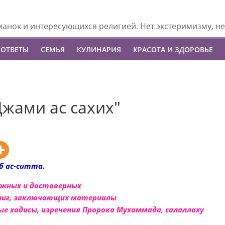
манок и интересующихся религией. Нет экстеримизму, не
 ОТВЕТЫ
СЕМЬЯ
КУЛИНАРИЯ
КРАСОТА И ЗДОРОВЬЕ
Джами ас сахих"
б ас-ситта.
важных и достоверных
книг, заключающих материалы
ые хадисы, изречения Пророка Мухаммада, салаллаху