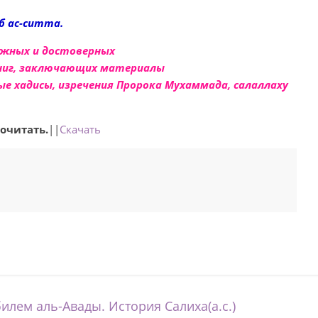
б ас-ситта.
важных и достоверных
книг, заключающих материалы
ые хадисы, изречения Пророка Мухаммада, салаллаху
очитать.
||
Скачать
лем аль-Авады. История Салиха(а.с.)