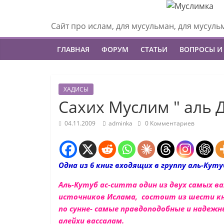
Сайт про ислам, для мусульман, для мусуль
ГЛАВНАЯ
ФОРУМ
СТАТЬИ
ВОПРОСЫ И
ХАДИСЫ
Сахих Муслим " аль 
04.11.2009
adminka
0 Комментариев
Одна из 6 книг входящих в группу
аль-Куту
Аль-Кутуб ас-ситта один из двух самых 
источников Ислама, состоит из шести 
по сунне- самые правдоподобные и надежн
алейхи вассалам
.