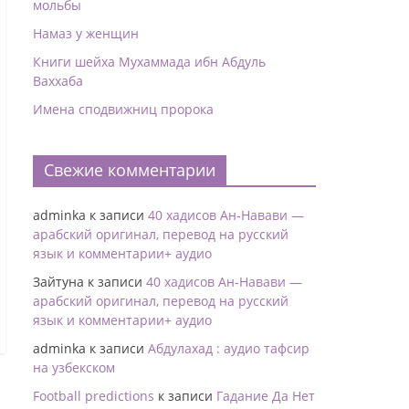
мольбы
Намаз у женщин
Книги шейха Мухаммада ибн Абдуль
Ваххаба
Имена сподвижниц пророка
Свежие комментарии
adminka
к записи
40 хадисов Ан-Навави —
арабский оригинал, перевод на русский
язык и комментарии+ аудио
Зайтуна
к записи
40 хадисов Ан-Навави —
арабский оригинал, перевод на русский
язык и комментарии+ аудио
adminka
к записи
Абдулахад : аудио тафсир
на узбекском
Football predictions
к записи
Гадание Да Нет