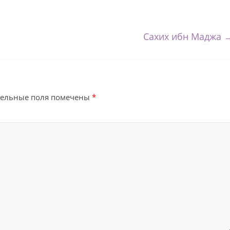
Сахих ибн Маджа
тельные поля помечены
*