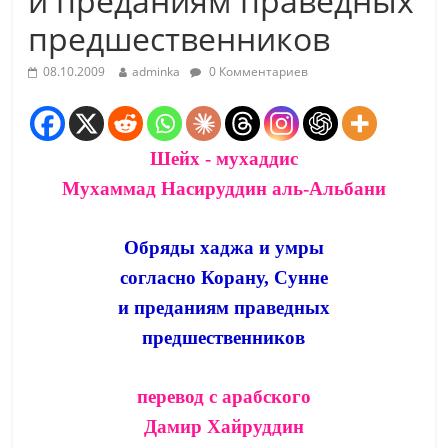
и преданиям праведных
предшественников
08.10.2009
adminka
0 Комментариев
Шейх - мухаддис
Мухаммад Насируддин аль-Альбани
Обряды хаджа и умры
согласно Корану, Сунне
и преданиям праведных
предшественников
перевод с арабского
Дамир Хайруддин