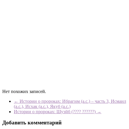
Нет похожих записей.
←
Истории о пророках: Ибрагим (а.с.) – часть 3, Исмаил
(а.с.), Исхак (а.с.), Якуб (а.с.)
Истории о пророках: Шуэйб (???? ??????)
→
Добавить комментарий