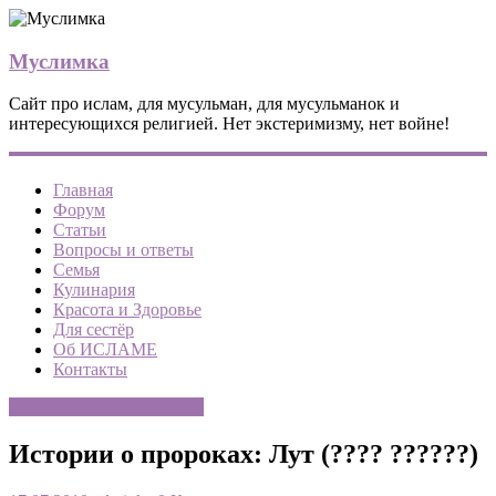
Муслимка
Сайт про ислам, для мусульман, для мусульманок и
интересующихся религией. Нет экстеримизму, нет войне!
Главная
Форум
Статьи
Вопросы и ответы
Семья
Кулинария
Красота и Здоровье
Для сестёр
Об ИСЛАМЕ
Контакты
Документальные фильмы
Истории о пророках: Лут (???? ??????)