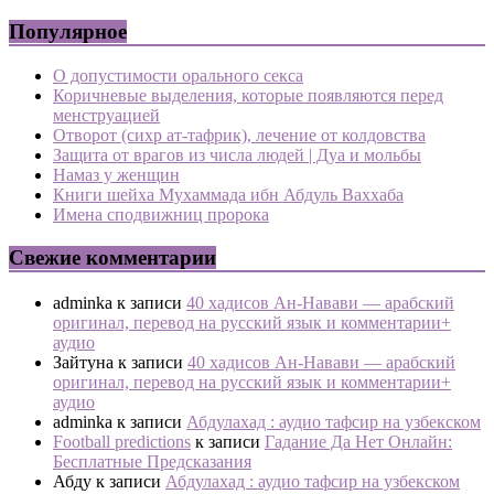
Популярное
О допустимости орального секса
Коричневые выделения, которые появляются перед
менструацией
Отворот (сихр ат-тафрик), лечение от колдовства
Защита от врагов из числа людей | Дуа и мольбы
Намаз у женщин
Книги шейха Мухаммада ибн Абдуль Ваххаба
Имена сподвижниц пророка
Свежие комментарии
adminka
к записи
40 хадисов Ан-Навави — арабский
оригинал, перевод на русский язык и комментарии+
аудио
Зайтуна
к записи
40 хадисов Ан-Навави — арабский
оригинал, перевод на русский язык и комментарии+
аудио
adminka
к записи
Абдулахад : аудио тафсир на узбекском
Football predictions
к записи
Гадание Да Нет Онлайн:
Бесплатные Предсказания
Абду
к записи
Абдулахад : аудио тафсир на узбекском