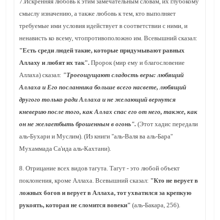
7.Искренняя любовь к этим замечательным словам, их глубокому
смыслу изначению, а также любовь к тем, кто выполняет
требуемые ими условия идействует в соответствии с ними, и
ненависть ко всему, чтопротивоположно им. Всевышний сказал:
"Есть среди людей такие, которые придумывают равных
Аллаху и любят их так".
Пророк (мир ему и благословение
Аллаха) сказал:
"Троеощущают сладость веры: любящий
Аллаха и Его посланника больше всего насвете, любящий
другого только ради Аллаха и не желающий вернутся
кневерию после того, как Аллах спас его от него, также, как
он не желаетбыть брошенным в огонь".
(Этот хадис передали
аль-Бухари и Муслим). (Из книги "аль-Валя ва аль-Бара"
Мухаммада Са'ида аль-Кахтани).
8. Отрицание всех видов тагута. Тагут - это любой объект
поклонения, кроме Аллаха. Всевышний сказал:
"Кто не верует в
ложных богов и верует в Аллаха, тот ухватился за крепкую
рукоять, которая не сломится вовеки"
(аль-Бакара, 256).