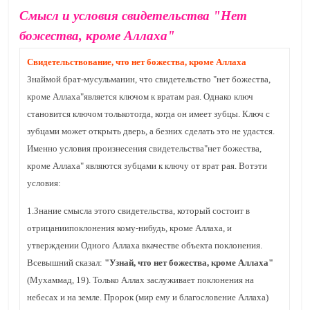
Смысл и условия свидетельства "Нет
божества, кроме Аллаха"
Свидетельствование, что нет божества, кроме Аллаха
Знаймой брат-мусульманин, что свидетельство "нет божества,
кроме Аллаха"является ключом к вратам рая. Однако ключ
становится ключом толькотогда, когда он имеет зубцы. Ключ с
зубцами может открыть дверь, а безних сделать это не удастся.
Именно условия произнесения свидетельства"нет божества,
кроме Аллаха" являются зубцами к ключу от врат рая. Вотэти
условия:
1.Знание смысла этого свидетельства, который состоит в
отрицаниипоклонения кому-нибудь, кроме Аллаха, и
утверждении Одного Аллаха вкачестве объекта поклонения.
Всевышний сказал:
"Узнай, что нет божества, кроме Аллаха"
(Мухаммад, 19). Только Аллах заслуживает поклонения на
небесах и на земле. Пророк (мир ему и благословение Аллаха)