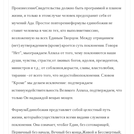
ПроизнесениеСвидетельства должно быть программой и планом
жизни, и только в этомслучае человек предохранит себя от
мучений Ада. Простое повторениеформулы единобожия не
ставит человека в число тех, кто выполняетмиссию,
возложенную на всех Единым Творцом. Между отрицанием
(нет) иутверждением (кроме) кроется суть поклонения. Говоря
“Нет”, мыограждаем Аллаха от того, чему поклоняются наши
души, чувства, страсти;от лживых богов, идолов, президентов,
министров и т.д.; от соблазнов,корысти, славы, властолюбия,
тирании - от всего того, что недостойнопоклонения. Словом
“Кроме” мы делаем исключение: подтверждаем
истиннуюдействительность Великого Аллаха, подтверждаем, что
только Он надкаждой вещью мощен.
ФормулаЕдинобожия представляет собой целостный путь
жизни, которыйосуществляется всеми видами служения и
поклонения. Она означает, чтоБог Един, без сотоварищей,
Первичный без начала, Вечный без конца,Живой и Бессмертный;