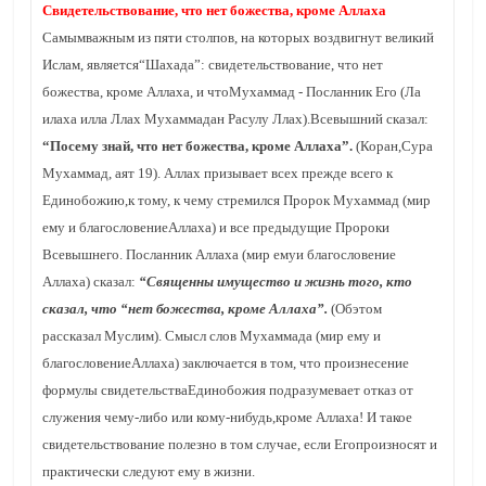
Свидетельствование, что нет божества, кроме Аллаха
Самымважным из пяти столпов, на которых воздвигнут великий
Ислам, является“Шахада”: свидетельствование, что нет
божества, кроме Аллаха, и чтоМухаммад - Посланник Его (Ла
илаха илла Ллах Мухаммадан Расулу Ллах).Всевышний сказал:
“Посему знай, что нет божества, кроме Аллаха”.
(Коран,Сура
Мухаммад, аят 19). Аллах призывает всех прежде всего к
Единобожию,к тому, к чему стремился Пророк Мухаммад (мир
ему и благословениеАллаха) и все предыдущие Пророки
Всевышнего. Посланник Аллаха (мир емуи благословение
Аллаха) сказал:
“Священны имущество и жизнь того, кто
сказал, что “нет божества, кроме Аллаха”.
(Обэтом
рассказал Муслим). Смысл слов Мухаммада (мир ему и
благословениеАллаха) заключается в том, что произнесение
формулы свидетельстваЕдинобожия подразумевает отказ от
служения чему-либо или кому-нибудь,кроме Аллаха! И такое
свидетельствование полезно в том случае, если Егопроизносят и
практически следуют ему в жизни.