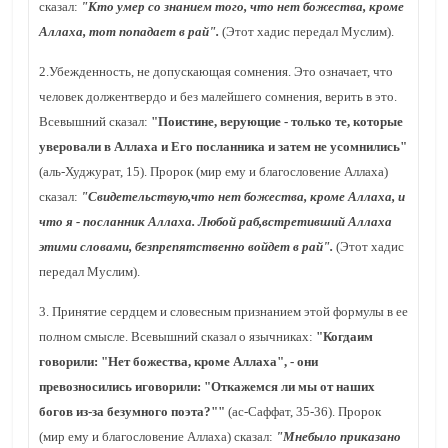
сказал:
"Кто умер со знанием того, что нет божества, кроме
Аллаха, тот попадает в рай".
(Этот хадис передал Муслим).
2.Убежденность, не допускающая сомнения. Это означает, что
человек должентвердо и без малейшего сомнения, верить в это.
Всевышний сказал:
"Поистине, верующие - только те, которые
уверовали в Аллаха и Его посланника и затем не усомнились"
(аль-Худжурат, 15). Пророк (мир ему и благословение Аллаха)
сказал:
"Свидетельствую,что нет божества, кроме Аллаха, и
что я - посланник Аллаха. Любой раб,встретивший Аллаха
этими словами, безпрепятственно войдет в рай".
(Этот хадис
передал Муслим).
3. Принятие сердцем и словесным признанием этой формулы в ее
полном смысле. Всевышний сказал о язычниках:
"Когдаим
говорили: "Нет божества, кроме Аллаха", - они
превозносились иговорили: "Откажемся ли мы от наших
богов из-за безумного поэта?""
(ас-Саффат, 35-36). Пророк
(мир ему и благословение Аллаха) сказал:
"Мнебыло приказано