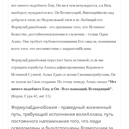
нет ничего подобного Ему, Он ни в чем ненуждается, а в Нем,
наоборот, нуждаются все; Он Всемогущий, Имеющийволю над
добром и злом, но Недовольный злом и не Любящий его.
ФормулаЕдинобожия - это признание того, что Истинное
Божество, достойноепоклонения и служения, - только Один
Аллах. Она требует глубокогопонимания Его смысла, понимания
всего того, что несовместимо с шариатомИслама.
ФормулаЕдинобожия перестает быть истинной, если мы
отрицаем атрибуты Аллаха,зафиксированные Кораном и
Истинной Сунной. Аллах Един со всеми Своимиатрибутами, Он
не похож на Свои создания. По этому поводу Аллах сказал:
“Нет
ничего подобного Ему, и Он - Всеслышащий, Всевидящий”.
(Коран, Сура 42, аят 11).
ФормулаЕдинобожия - праведный жизненный
путь, требующий исполнения волиАллаха, путь
постоянного напоминания того, что люди
осведомлены и будутспрошены Всемогущим за