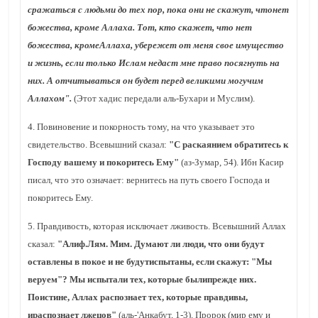
сражаться с людьми до тех пор, пока они не скажут, чтонет
божества, кроме Аллаха. Тот, кто скажет, что нет
божества, кромеАллаха, убережет от меня свое имущество
и жизнь, если только Ислам недаст мне право посягнуть на
них. А отчитываться он будет перед великими могучим
Аллахом".
(Этот хадис передали аль-Бухари и Муслим).
4. Повиновение и покорность тому, на что указывает это
свидетельство. Всевышний сказал:
"С раскаянием обратитесь к
Господу вашему и покоритесь Ему"
(аз-Зумар, 54). Ибн Касир
писал, что это означает: вернитесь на путь своего Господа и
покоритесь Ему.
5. Правдивость, которая исключает лживость. Всевышний Аллах
сказал:
"Алиф.Лям. Мим. Думают ли люди, что они будут
оставлены в покое и не будутиспытаны, если скажут: "Мы
веруем"? Мы испытали тех, которые былипрежде них.
Поистине, Аллах распознает тех, которые правдивы,
ираспознает лжецов"
(аль-'Анкабут, 1-3). Пророк (мир ему и