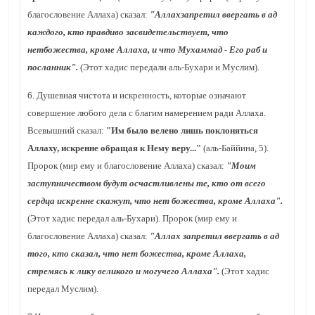
благословение Аллаха) сказал:
"Аллахзапретил ввергать в ад
каждого, кто правдиво засвидетельствует, что
нетбожества, кроме Аллаха, и что Мухаммад - Его раб и
посланник".
(Этот хадис передали аль-Бухари и Муслим).
6. Душевная чистота и искренность, которые означают
совершение любого дела с благим намерением ради Аллаха.
Всевышний сказал:
"Им было велено лишь поклоняться
Аллаху, искренне обращая к Нему веру..."
(аль-Баййина, 5).
Пророк (мир ему и благословение Аллаха) сказал:
"Моим
заступничеством будут осчастливлены те, кто от всего
сердца искренне скажут, что нет божества, кроме Аллаха".
(Этот хадис передал аль-Бухари). Пророк (мир ему и
благословение Аллаха) сказал:
"Аллах запретил ввергать в ад
того, кто сказал, что нет божества, кроме Аллаха,
стремясь к лику великого и могучего Аллаха".
(Этот хадис
передал Муслим).