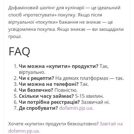
Дофаміновий шопінг для кулінарії — це ідеальний
спосіб «протестувати» покупку. Якщо після
віртуальної «покупки» бажання не зникає — це
усвідомлена покупка. Якщо зникає — ви заощадили
гроші.
FAQ
Чи можна «купити» продукти?
Так,
віртуально.
Чи є рецепти?
На деяких платформах — так.
Чи можна на телефоні?
Так.
Чи безпечно?
Повністю.
Скільки часу займає?
5-15 хвилин.
Чи потрібна реєстрація?
Зазвичай ні.
Де спробувати?
dofamin.pp.ua
.
Хочете «купити» продукти безкоштовно?
Завітай на
dofamin.pp.ua
.