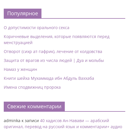
Популярное
О допустимости орального секса
Коричневые выделения, которые появляются перед
менструацией
Отворот (сихр ат-тафрик), лечение от колдовства
Защита от врагов из числа людей | Дуа и мольбы
Намаз у женщин
Книги шейха Мухаммада ибн Абдуль Ваххаба
Имена сподвижниц пророка
Свежие комментарии
adminka
к записи
40 хадисов Ан-Навави — арабский
оригинал, перевод на русский язык и комментарии+ аудио