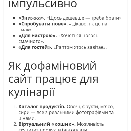
імпульсивно
«Знижка».
«Щось дешевше — треба брати».
«Спробувати нове».
«Цікаво, як це на
смак».
«Для настрою».
«Хочеться чогось
смачного».
«Для гостей».
«Раптом хтось завітає».
Як дофаміновий
сайт працює для
кулінарії
Каталог продуктів.
Овочі, фрукти, м'ясо,
сири — все з реальними фотографіями та
цінами.
Віртуальний «кошик».
Можливість
«купити» продукти без оплати.