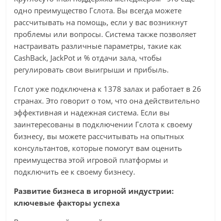
одно преимущество Гслота. Вы всегда можете
рассчитывать на помощь, если у вас возникнут
проблемы или вопросы. Система также позволяет
настраивать различные параметры, такие как
CashBack, JackPot и % отдачи зала, чтобы
регулировать свои выигрыши и прибыль.
Гслот уже подключена к 1378 залах и работает в 26
странах. Это говорит о том, что она действительно
эффективная и надежная система. Если вы
заинтересованы в подключении Гслота к своему
бизнесу, вы можете рассчитывать на опытных
консультантов, которые помогут вам оценить
преимущества этой игровой платформы и
подключить ее к своему бизнесу.
Развитие бизнеса в игорной индустрии:
ключевые факторы успеха