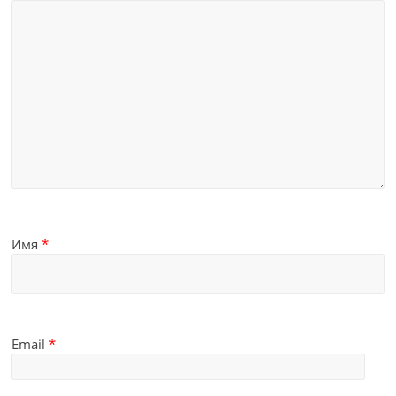
Имя
*
Email
*