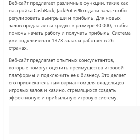
Веб-сайт предлагает различные функции, такие как
настройка CashBack, JackPot и % отдачи зала, чтобы
регулировать выигрыши и прибыль. Для новых
залов предлагается кредит в размере 30 000, чтобы
помочь начать работу и получать прибыль. Система
уже подключена к 1378 залах и работает в 26
странах.
Веб-сайт предлагает опытных консультантов,
которые помогут оценить преимущества игровой
платформы и подключить ее к бизнесу. Это делает
его привлекательным вариантом для владельцев
игровых залов и казино, стремящихся создать
эффективную и прибыльную игровую систему.