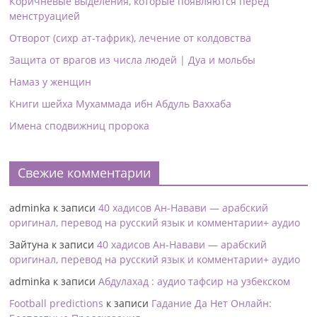
Коричневые выделения, которые появляются перед
менструацией
Отворот (сихр ат-тафрик), лечение от колдовства
Защита от врагов из числа людей | Дуа и мольбы
Намаз у женщин
Книги шейха Мухаммада ибн Абдуль Ваххаба
Имена сподвижниц пророка
Свежие комментарии
adminka
к записи
40 хадисов Ан-Навави — арабский
оригинал, перевод на русский язык и комментарии+ аудио
Зайтуна
к записи
40 хадисов Ан-Навави — арабский
оригинал, перевод на русский язык и комментарии+ аудио
adminka
к записи
Абдулахад : аудио тафсир на узбекском
Football predictions
к записи
Гадание Да Нет Онлайн: