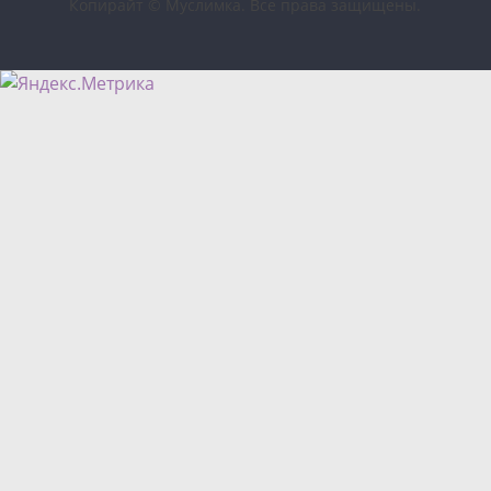
Копирайт © Муслимка. Все права защищены.