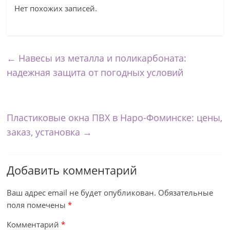
Нет похожих записей.
←
Навесы из металла и поликарбоната:
надежная защита от погодных условий
Пластиковые окна ПВХ в Наро-Фоминске: цены,
заказ, установка
→
Добавить комментарий
Ваш адрес email не будет опубликован.
Обязательные
поля помечены
*
Комментарий
*