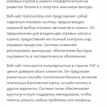
игровых клубов и казино сосредоточиться на
развитии бизнеса и получать максимум выгоды.
Веб-сайт Gslotsonline.com представляет собой
надежную игровую систему, предлагающую
широкий выбор игровых автоматов и казино. Он
предназначен для владельцев игровых залов и
казино, предоставляя им полный контроль над
игровым процессом. Система позволяет
регулировать выигрыши, обеспечивая быструю
окупаемость и систематическое обновление.
Веб-сайт пользуется популярностью в странах СНГ и
ценил доверие своих клиентов. Он предлагает
различные способы пополнения баланса, включая
платежные банковские карты, онлайн-оплату и
другие варианты. Система также обеспечивает
круглосуточную поддержку менеджером, чтобы
помочь решить любые проблемы или вопросы.