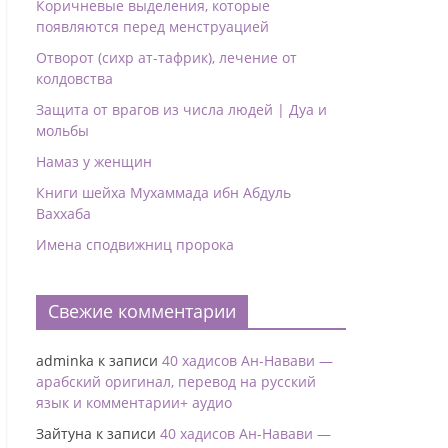
Коричневые выделения, которые
появляются перед менструацией
Отворот (сихр ат-тафрик), лечение от
колдовства
Защита от врагов из числа людей | Дуа и
мольбы
Намаз у женщин
Книги шейха Мухаммада ибн Абдуль
Ваххаба
Имена сподвижниц пророка
Свежие комментарии
adminka
к записи
40 хадисов Ан-Навави —
арабский оригинал, перевод на русский
язык и комментарии+ аудио
Зайтуна
к записи
40 хадисов Ан-Навави —