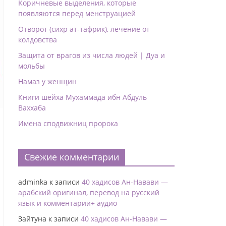
Коричневые выделения, которые
появляются перед менструацией
Отворот (сихр ат-тафрик), лечение от
колдовства
Защита от врагов из числа людей | Дуа и
мольбы
Намаз у женщин
Книги шейха Мухаммада ибн Абдуль
Ваххаба
Имена сподвижниц пророка
Свежие комментарии
adminka
к записи
40 хадисов Ан-Навави —
арабский оригинал, перевод на русский
язык и комментарии+ аудио
Зайтуна
к записи
40 хадисов Ан-Навави —