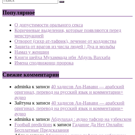
Популярное
О допустимости орального секса
Коричневые выделения, которые появляются перед
менструацией
Отворот (сихр ат-тафрик), лечение от колдовства
Защита от врагов из числа людей | Дуа и мольбы
Намаз у женщин
Книги шейха Мухаммада ибн Абдуль Ваххаба
Имена сподвижниц пророка
Свежие комментарии
adminka
к записи
40 хадисов Ан-Навави — арабский
оригинал, перевод на русский язык и комментарии+
аудио
Зайтуна
к записи
40 хадисов Ан-Навави — арабский
оригинал, перевод на русский язык и комментарии+
аудио
adminka
к записи
Абдулахад : аудио тафсир на узбекском
Football predictions
к записи
Гадание Да Нет Онлайн:
Бесплатные Предсказания