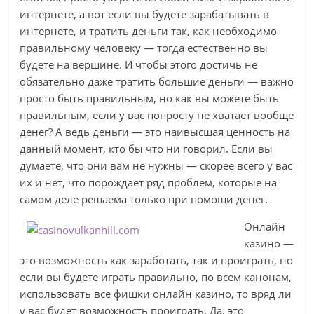
интернете, а вот если вы будете зарабатывать в
интернете, и тратить деньги так, как необходимо
правильному человеку — тогда естественно вы
будете на вершине. И чтобы этого достичь не
обязательно даже тратить большие деньги — важно
просто быть правильным, но как вы можете быть
правильным, если у вас попросту не хватает вообще
денег? А ведь деньги — это наивысшая ценность на
данный момент, кто бы что ни говорил. Если вы
думаете, что они вам не нужны — скорее всего у вас
их и нет, что порождает ряд проблем, которые на
самом деле решаема только при помощи денег.
Онлайн
казино —
это возможность как заработать, так и проиграть, но
если вы будете играть правильно, по всем канонам,
использовать все фишки онлайн казино, то вряд ли
у вас будет возможность проиграть. Да, это