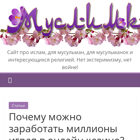
Сайт про ислам, для мусульман, для мусульманок и
интересующихся религией. Нет экстеримизму, нет
войне!
Статьи
Почему можно
заработать миллионы