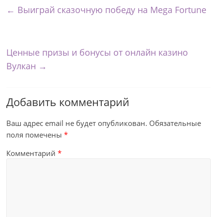
←
Выиграй сказочную победу на Mega Fortune
Ценные призы и бонусы от онлайн казино
Вулкан
→
Добавить комментарий
Ваш адрес email не будет опубликован.
Обязательные
поля помечены
*
Комментарий
*