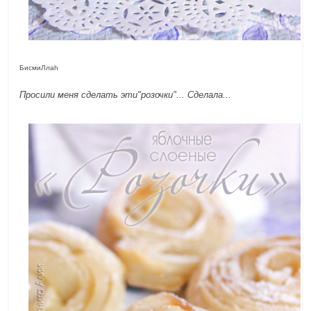
БисмиЛлаh
Просили меня сделать эти"розочки"... Сделала...