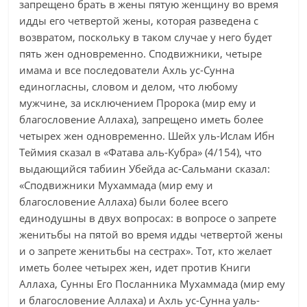
запрещено брать в жены пятую женщину во время
идды его четвертой жены, которая разведена с
возвратом, поскольку в таком случае у него будет
пять жен одновременно. Сподвижники, четыре
имама и все последователи Ахль ус-Сунна
единогласны, словом и делом, что любому
мужчине, за исключением Пророка (мир ему и
благословение Аллаха), запрещено иметь более
четырех жен одновременно. Шейх уль-Ислам Ибн
Теймия сказал в «Фатава аль-Кубра» (4/154), что
выдающийся табиин Убейда ас-Сальмани сказал:
«Сподвижники Мухаммада (мир ему и
благословение Аллаха) были более всего
единодушны в двух вопросах: в вопросе о запрете
женитьбы на пятой во время идды четвертой жены
и о запрете женитьбы на сестрах». Тот, кто желает
иметь более четырех жен, идет против Книги
Аллаха, Сунны Его Посланника Мухаммада (мир ему
и благословение Аллаха) и Ахль ус-Сунна уаль-