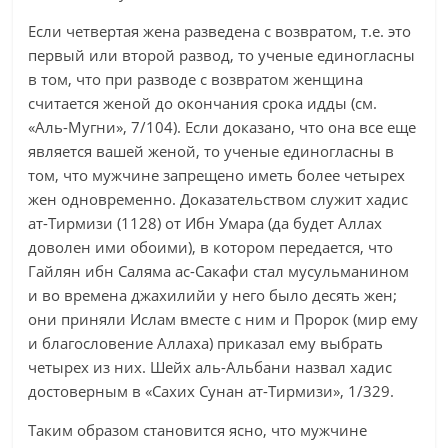
Если четвертая жена разведена с возвратом, т.е. это
первый или второй развод, то ученые единогласны
в том, что при разводе с возвратом женщина
считается женой до окончания срока идды (см.
«Аль-Мугни», 7/104). Если доказано, что она все еще
является вашей женой, то ученые единогласны в
том, что мужчине запрещено иметь более четырех
жен одновременно. Доказательством служит хадис
ат-Тирмизи (1128) от Ибн Умара (да будет Аллах
доволен ими обоими), в котором передается, что
Гайлян ибн Саляма ас-Сакафи стал мусульманином
и во времена джахилийи у него было десять жен;
они приняли Ислам вместе с ним и Пророк (мир ему
и благословение Аллаха) приказал ему выбрать
четырех из них. Шейх аль-Альбани назвал хадис
достоверным в «Сахих Сунан ат-Тирмизи», 1/329.
Таким образом становится ясно, что мужчине