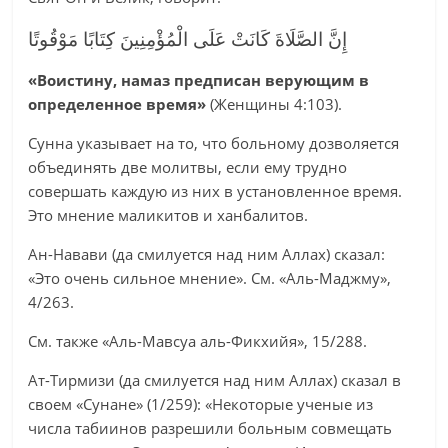
إِنَّ الصَّلَاةَ كَانَتْ عَلَى الْمُؤْمِنِينَ كِتَابًا مَوْقُوتًا
«Воистину, намаз предписан верующим в
определенное время»
(Женщины 4:103).
Сунна указывает на то, что больному дозволяется
объединять две молитвы, если ему трудно
совершать каждую из них в установленное время.
Это мнение маликитов и ханбалитов.
Ан-Навави (да смилуется над ним Аллах) сказал:
«Это очень сильное мнение». См. «Аль-Маджму»,
4/263.
См. также «Аль-Мавсуа аль-Фикхийя», 15/288.
Ат-Тирмизи (да смилуется над ним Аллах) сказал в
своем «Сунане» (1/259): «Некоторые ученые из
числа табиинов разрешили больным совмещать