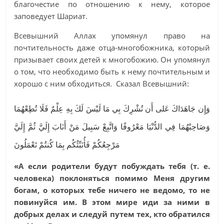
благочестие по отношению к нему, которое
заповедует Шариат.
Всевышний Аллах упомянул право на
почтительность даже отца-многобожника, который
призывает своих детей к многобожию. Он упомянул
о том, что необходимо быть к нему почтительным и
хорошо с ним обходиться. Сказал Всевышний:
وَإِن جَاهَدَاكَ عَلى أَن تُشْرِكَ بِي مَا لَيْسَ لَكَ بِهِ عِلْمٌ فَلَا تُطِعْهُمَا
وَصَاحِبْهُمَا فِي الدُّنْيَا مَعْرُوفًا وَاتَّبِعْ سَبِيلَ مَنْ أَنَابَ إِلَيَّ ثُمَّ إِلَيَّ
مَرْجِعُكُمْ فَأُنَبِّئُكُم بِمَا كُنتُمْ تَعْمَلُونَ
«А если родители будут побуждать тебя (т. е.
человека) поклоняться помимо Меня другим
богам, о которых тебе ничего не ведомо, то не
повинуйся им. В этом мире иди за ними в
добрых делах и следуй путем тех, кто обратился