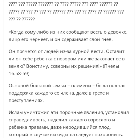
???? ??? ????? ??????? ?? ???? ????? ??? ???? ?????? ??
????? ?? ??? ?? ??? ?? ?????? ??? ??? ?? ???? ?? ?????? ???
??? ?? ??????
«Когда кому-либо из них сообщают весть о девочке,
лицо его чернеет, и он сдерживает свой гнев.
Он прячется от людей из-за дурной вести. Оставит
ли он себе ребенка с позором или же закопает ее в
землю? Воистину, скверны их решения!» (Пчелы
16:58-59)
Основой большой семьи – племени – была полная
поддержка каждого ее члена, даже в грехе и
преступлениях.
Ислам уничтожил эти порочные явления, установил
справедливость, наделил каждого взрослого и
ребенка правами, даже неродившийся плод,
который в случае выкидыша следует похоронить.