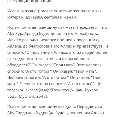
ее функционировании.
Ислам оказал огромное почтение женщинам как
матерям, дочерям, сестрам и женам.
Ислам почитает женщину как мать. Передается, что
Абу Хурайра (да будет доволен им Аллах) сказал:
«Как-то раз один человек пришёл к посланнику
Аллаха, да благословит его Аллах и приветствует , и
спросил: “О, посланник Аллаха, кто из людей более
всего достоин того, чтобы я с ним хорошо
обходился?” Он сказал: “Твоя мать”. Этот человек
спросил: “А кто потом?” Он сказал: “Твоя мать”.
Человек спросил: “А кто потом?” Он сказал: “Твоя
мать”. Человек снова спросил: “А кто потом?” – (и
тогда) он сказал (ему): “Твой отец”». (аль-Бухари,
5626; Муслим, 2548).
Ислам почитает женщину как дочь. Передается от
Абу Саида аль-Худри (да будет доволен им Аллах),