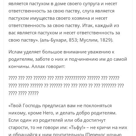
является пастухом в доме своего супруга и несет
ответственность за свою паству, слуга является
пастухом имущества своего хозяина и несет
ответственность за свою паству. Итак, каждый из
вас является пастухом и несет ответственность за
свою паству». (аль-Бухари, 853; Муслим, 1829).
Ислам уделяет большое внимание уважению к
родителям, заботе о них и подчинению им до самой
кончины. Аллах говорит:
???? ??? ??? ?????? ??? ???? ?????????? ?????? ??? ?????
???? ????? ?????? ?? ?????? ??? ??? ???? ?? ??? ??????? ???
???? ???? ?????
«Твой Господь предписал вам не поклоняться
никому, кроме Него, и делать добро родителям.
Если один из родителей или оба достигнут
старости, то не говори им: «Тьфу!» – не кричи на них
и обращайся к ним почтительно» (Перенос ночью