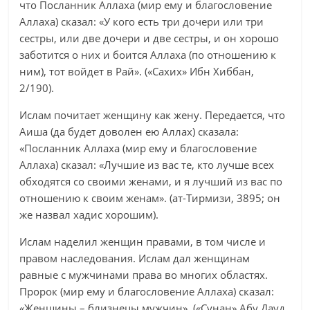
что Посланник Аллаха (мир ему и благословение
Аллаха) сказал: «У кого есть три дочери или три
сестры, или две дочери и две сестры, и он хорошо
заботится о них и боится Аллаха (по отношению к
ним), тот войдет в Рай». («Сахих» Ибн Хиббан,
2/190).
Ислам почитает женщину как жену. Передается, что
Аиша (да будет доволен ею Аллах) сказала:
«Посланник Аллаха (мир ему и благословение
Аллаха) сказал: «Лучшие из вас те, кто лучше всех
обходятся со своими женами, и я лучший из вас по
отношению к своим женам». (ат-Тирмизи, 3895; он
же назвал хадис хорошим).
Ислам наделил женщин правами, в том числе и
правом наследования. Ислам дал женщинам
равные с мужчинами права во многих областях.
Пророк (мир ему и благословение Аллаха) сказал:
«Женщины – близнецы мужчин». («Сунан» Абу Дауд,