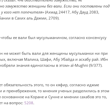
) сказал:
«Не действительно замужество, не
но замужество женщины без вали. Если они поставлены под
 у кого нет попечителя»
(Ахмад 24417, Абу Дауд 2083,
ании в Сахих аль Дажми, 2709).
чтобы ее вали был мусульманином, согласно консенсусу
о он не может быть вали для женщины мусульманки ни при
ных, включая Малика, Шафи, Абу Убайда и асхабу рай. Ибн
иобрели знания единогласны в этом» al-Mughni (9/377).
т обязательность этого, то он кяфир, согласно иджме
ни и пренебрежения, то мнения ученых разделились в этом
основанное на Коране и Сунне и мнении сахабов это то,
ет на вопрос:
5208
.