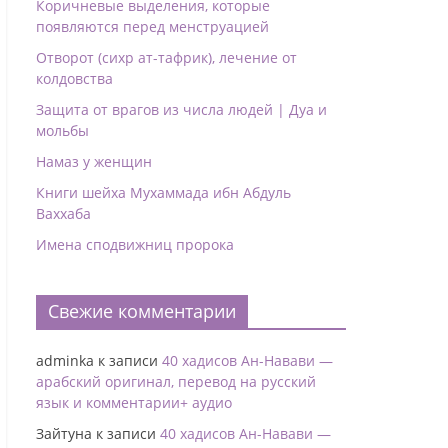
Коричневые выделения, которые
появляются перед менструацией
Отворот (сихр ат-тафрик), лечение от
колдовства
Защита от врагов из числа людей | Дуа и
мольбы
Намаз у женщин
Книги шейха Мухаммада ибн Абдуль
Ваххаба
Имена сподвижниц пророка
Свежие комментарии
adminka
к записи
40 хадисов Ан-Навави —
арабский оригинал, перевод на русский
язык и комментарии+ аудио
Зайтуна
к записи
40 хадисов Ан-Навави —