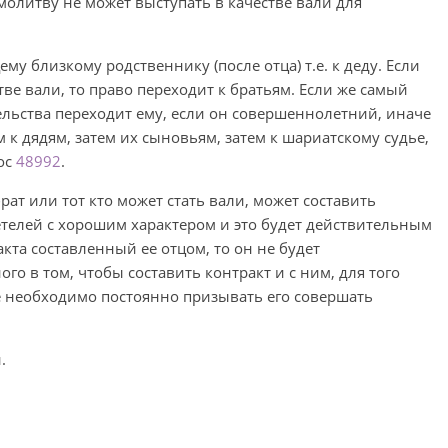
молитву не может выступать в качестве вали для
у близкому родственнику (после отца) т.е. к деду. Если
тве вали, то право переходит к братьям. Если же самый
ельства переходит ему, если он совершеннолетний, иначе
м к дядям, затем их сыновьям, затем к шариатскому судье,
рос
48992
.
рат или тот кто может стать вали, может составить
етелей с хорошим характером и это будет действительным
кта составленный ее отцом, то он не будет
о в том, чтобы составить контракт и с ним, для того
е необходимо постоянно призывать его совершать
.