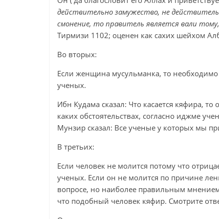
Он ( да благословит его Аллах и приветствует
действительно замужество, не действитель
смонение, то правитель является вали тому,
Тирмизи 1102; оценен как сахих шейхом Алб
Во вторых:
Если женщина мусульманка, то необходимо 
ученых.
Ибн Кудама сказал: Что касается кяфира, т
каких обстоятельствах, согласно иджме уче
Мунзир сказал: Все ученые у которых мы пр
В третьих:
Если человек не молится потому что отрицае
ученых. Если он не молится по причине ле
вопросе, но наиболее правильным мнением 
что подобный человек кяфир. Смотрите отв