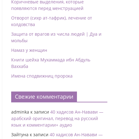
Коричневые выделения, которые
появляются перед менструацией
Отворот (сихр ат-тафрик), лечение от
колдовства
Защита от врагов из числа людей | Дуа и
мольбы
Намаз у женщин
Книги шейха Мухаммада ибн Абдуль
Ваххаба
Имена сподвижниц пророка
Свежие комментарии
adminka
к записи
40 хадисов Ан-Навави —
арабский оригинал, перевод на русский
язык и комментарии+ аудио
Зайтуна
к записи
40 хадисов Ан-Навави —