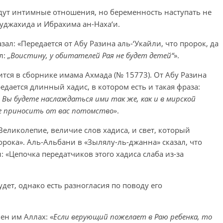
удут интимные отношения, но беременность наступать не
Муджахида и Ибрахима ан-Наха‘и.
зал: «Передается от Абу Разина аль-‘Укайли, что пророк, да
л:
„Воистину, у обитателей Рая не будет детей“
».
ится в сборнике имама Ахмада (№ 15773). От Абу Разина
редается длинный хадис, в котором есть и такая фраза:
Вы будете наслаждаться ими так же, как и в мирской
не приносить от вас потомство»
.
«Великолепие, величие слов хадиса, и свет, который
ророка». Аль-Альбани в «Зылялу-ль-джанна» сказал, что
: «Цепочка передатчиков этого хадиса слаба из-за
удет, однако есть разногласия по поводу его
ен им Аллах: «
Если верующий пожелает в Раю ребенка, то