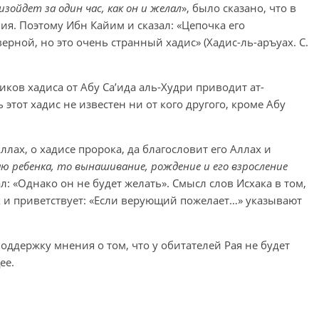
зойдет за один час, как он и желал
», было сказано, что в
ия. Поэтому Ибн Кайим и сказал: «Цепочка его
рной, но это очень странный хадис» (Хадис-ль-аръуах. С.
иков хадиса от Абу Са’ида аль-Худри приводит ат-
 этот хадис не известен ни от кого другого, кроме Абу
ллах, о хадисе пророка, да благословит его Аллах и
ю ребенка, то вынашивание, рождение и его взросление
л: «Однако он не будет желать». Смысл слов Исхака в том,
ах и приветствует: «Если верующий пожелает…» указывают
ддержку мнения о том, что у обитателей Рая не будет
ее.