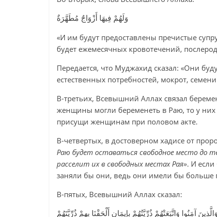
وَلَهُمْ فِيهَا أَزْوَاجٌ مُطَهَّرَةٌ
«И им будут предоставлены пречистые супруги
будет ежемесячных кровотечений, послеро
Передается, что Муджахид сказал: «Они бу
естественных потребностей, мокрот, семени
В-третьих, Всевышний Аллах связал береме
женщины могли беременеть в Раю, то у них
присущи женщинам при половом акте.
В-четвертых, в достоверном хадисе от пророк
Раю будет оставаться свободное место до тех
расселит их в свободных местах Рая»
. И есл
заняли бы они, ведь они имели бы больше п
В-пятых, Всевышний Аллах сказал:
َالَّذِينَ آمَنُوا وَاتَّبَعَتْهُمْ ذُرِّيَّتُهُمْ بِإِيمَانٍ أَلْحَقْنَا بِهِمْ ذُرِّيَّتَهُمْ