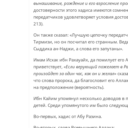
вынашивание, рождение и его взросление прои
достоверности этого хадиса имеются сомнен
передатчиков удовлетворяет условия достове
213).
Он также сказал: «Лучшую цепочку передатч
Тирмизи, но он посчитал его странным. Ведь
Сыддика ан-Наджи, а слова его запутаны».
Имам Исхак ибн Рахауайх, да помилует его А
приветствует,
«
Если верующий пожелает в Ра
произойдет за один час, как он и желал»
сказа
что слова пророка, да благословит его Алл
на предположение (вероятность).
Ибн Кайим упомянул несколько доводов в по
детей. Среди упомянутого им было следующ
Во-первых, хадис от Абу Разина.
Во-вторых, слова Всевышнего Аллаха: