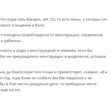
» (сура «аль-Бакара», аят 25), то есть жены, у которых не
дового очищения и боли.
дут очищены (освобождены) от менструации, справления
 и ребенка».
нность и роды с менструацией и семенем, если бы
 бы не прекращались менструации и выделения, которые
а, да благословит его Аллах и приветствует, сказано: «
И в
 пор, пока Аллах не создаст для Рая творения и не
и бы в Раю могли рождаться дети, то свободные места
рав на это.
و