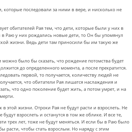
 которые последовали за ними в вере, и нисколько не
вует обитателей Рая тем, что дети, которые были у них в
 в Раю у них рождались новые дети, то Он бы упомянул
рской жизни. Ведь дети там приносили бы им такую же
ли можно было бы сказать, что рождение потомства будет
олжится до определенного момента, а после прекратится.
следовать первой, то получается, количеству людей не
получается, что обитатели Рая лишатся наслаждения и
зать, что одно поколение будет жить, а потом умрет, и на
смерти.
к в этой жизни. Отроки Рая не будут расти и взрослеть. Не
будут взрослеть и останутся в том же облике. И все те,
ати трех лет, тоже не будут меняться. И если бы в Раю было
ы расти, чтобы стать взрослым. Но наряду с этим