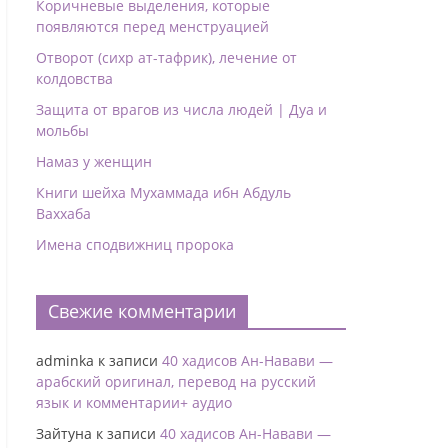
Коричневые выделения, которые
появляются перед менструацией
Отворот (сихр ат-тафрик), лечение от
колдовства
Защита от врагов из числа людей | Дуа и
мольбы
Намаз у женщин
Книги шейха Мухаммада ибн Абдуль
Ваххаба
Имена сподвижниц пророка
Свежие комментарии
adminka
к записи
40 хадисов Ан-Навави —
арабский оригинал, перевод на русский
язык и комментарии+ аудио
Зайтуна
к записи
40 хадисов Ан-Навави —