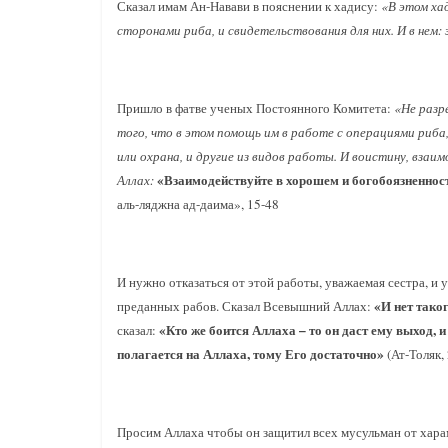
Сказал имам Ан-Навави в пояснении к хадису:
«В этом ха
сторонами риба, и свидетельствования для них. И в нем
Пришло в фатве ученых Постоянного Комитета:
«Не разр
того, что в этом помощь им в работе с операциями риба,
или охрана, и другие из видов работы. И воистину, взаим
«
Взаимодействуйте в хорошем и богобоязненности
Аллах:
аль-ляджна ад-даима», 15-48
И нужно отказаться от этой работы, уважаемая сестра, и у
«И нет тако
преданных рабов. Сказал Всевышний Аллах:
«Кто же боится Аллаха – то он даст ему выход, и
сказал:
полагается на Аллаха, тому Его достаточно»
(Ат-Толяк, 
Просим Аллаха чтобы он защитил всех мусульман от хара