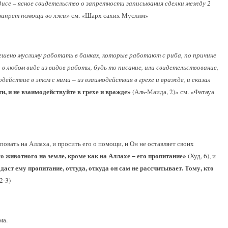
дисе – ясное свидетельство о запретности записывания сделки между 2
: запрет помощи во лжи»
см. «Шарх сахих Муслим»
ешено муслиму работать в банках, которые работают с риба, по причине
 в любом виде из видов работы, будь то писание, или свидетельствование,
одействие в этом с ними – из взаимодействия в грехе и вражде, и сказал
, и не взаимодействуйте в грехе и вражде»
(Аль-Маида, 2)» см. «Фатауа
повать на Аллаха, и просить его о помощи, и Он не оставляет своих
го животного на земле, кроме как на Аллахе – его пропитание»
(Худ, 6), и
 даст ему пропитание, оттуда, откуда он сам не рассчитывает. Тому, кто
2-3)
ма.