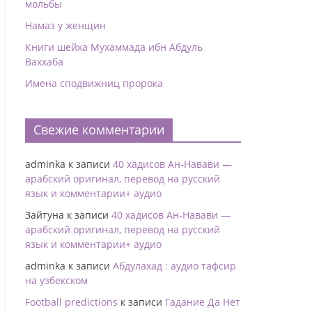
мольбы
Намаз у женщин
Книги шейха Мухаммада ибн Абдуль
Ваххаба
Имена сподвижниц пророка
Свежие комментарии
adminka
к записи
40 хадисов Ан-Навави —
арабский оригинал, перевод на русский
язык и комментарии+ аудио
Зайтуна
к записи
40 хадисов Ан-Навави —
арабский оригинал, перевод на русский
язык и комментарии+ аудио
adminka
к записи
Абдулахад : аудио тафсир
на узбекском
Football predictions
к записи
Гадание Да Нет