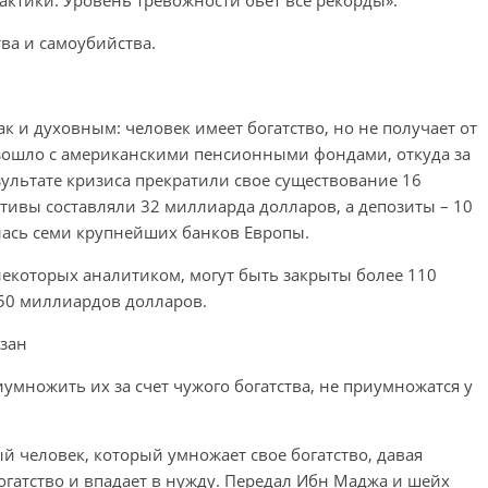
рактики. Уровень тревожности бьет все рекорды».
ва и самоубийства.
к и духовным: человек имеет богатство, но не получает от
оизошло с американскими пенсионными фондами, откуда за
зультате кризиса прекратили свое существование 16
ктивы составляли 32 миллиарда долларов, а депозиты – 10
лась семи крупнейших банков Европы.
некоторых аналитиком, могут быть закрыты более 110
50 миллиардов долларов.
азан
умножить их за счет чужого богатства, не приумножатся у
ый человек, который умножает свое богатство, давая
 богатство и впадает в нужду. Передал Ибн Маджа и шейх