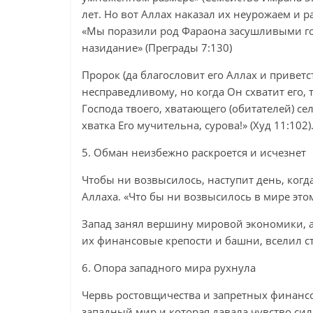
лет. Но вот Аллах наказал их неурожаем и р
«Мы поразили род Фараона засушливыми го
назидание» (Преграды 7:130)
Пророк (да благословит его Аллах и приветст
несправедливому, но когда Он схватит его, т
Господа твоего, хватающего (обитателей) с
хватка Его мучительна, сурова!» (Худ 11:102)
5. Обман неизбежно раскроется и исчезнет
Чтобы ни возвысилось, наступит день, ког
Аллаха. «Что бы ни возвысилось в мире этом
Запад занял вершину мировой экономики, а 
их финансовые крепости и башни, вселил ст
6. Опора западного мира рухнула
Червь ростовщичества и запретных финанс
западный мир и которая давала чувство силы