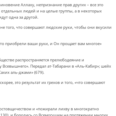
виновение Аллаху, непризнание прав других – все это
отдельных людей и на целые группы, а в некоторых
идут одна за другой.
ине того, что совершают людские руки, чтобы они вкусили
 что приобрели ваши руки, и Он прощает вам многое»
обществе распространяется прелюбодеяние и
у Всевышнего». Передал ат-Табарани в «Аль-Кабир»; шейх
ахих аль-джами» (679).
корее, это результат их грехов и того, «что совершают
ростовщичеством и «пожирали лихву в многократно
130), и боролись со Всемогущим на протяжении многих