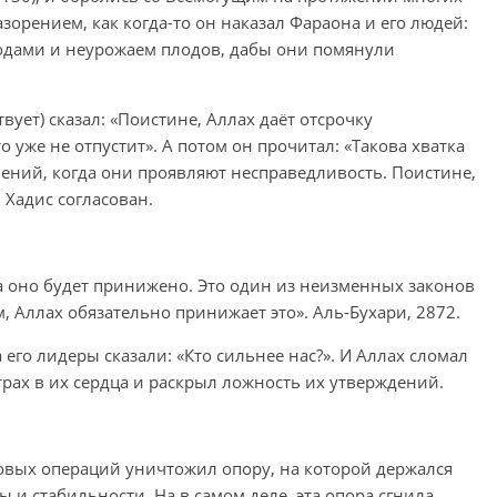
азорением, как когда-то он наказал Фараона и его людей:
дами и неурожаем плодов, дабы они помянули
вует) сказал: «Поистине, Аллах даёт отсрочку
о уже не отпустит». А потом он прочитал: «Такова хватка
елений, когда они проявляют несправедливость. Поистине,
. Хадис согласован.
да оно будет принижено. Это один из неизменных законов
, Аллах обязательно принижает это». Аль-Бухари, 2872.
его лидеры сказали: «Кто сильнее нас?». И Аллах сломал
рах в их сердца и раскрыл ложность их утверждений.
овых операций уничтожил опору, на которой держался
 и стабильности. На в самом деле, эта опора сгнила