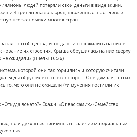
 миллионы людей потеряли свои деньги в виде акций,
еряли 4 триллиона долларов, вложенные в фондовые
естнувшее экономики многих стран.
западного общества, и когда они положились на них и
основание их строения. Крыша обрушилась на них сверху,
х не ожидали» (Пчелы 16:26)
истема, которой они так гордились и которую считали
дка. Беды обрушились со всех сторон. Они думали, что их
сь то, чего они не ожидали («и мучения постигли их
: «Откуда все это?» Скажи: «От вас самих» (Семейство
льные, но и духовные причины, и наличие материальных
духовных.