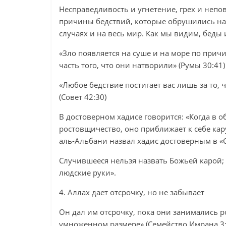
Несправедливость и угнетение, грех и непо
причины бедствий, которые обрушились на 
случаях и на весь мир. Как мы видим, беды 
«Зло появляется на суше и на море по прич
часть того, что они натворили» (Румы 30:41)
«Любое бедствие постигает вас лишь за то,
(Совет 42:30)
В достоверном хадисе говорится: «Когда в 
ростовщичество, оно приближает к себе кар
аль-Альбани назвал хадис достоверным в «С
Случившееся нельзя назвать Божьей карой; с
людские руки».
4. Аллах дает отсрочку, но не забывает
Он дал им отсрочку, пока они занимались 
умноженном размере» (Семейство Имрана 3: