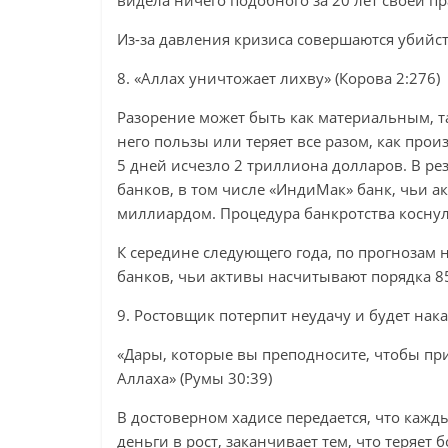
видела ничего подобного за 20 лет своей п
Из-за давления кризиса совершаются убийст
8. «Аллах уничтожает лихву» (Корова 2:276)
Разорение может быть как материальным, та
него пользы или теряет все разом, как пр
5 дней исчезло 2 триллиона долларов. В ре
банков, в том числе «ИндиМак» банк, чьи а
миллиардом. Процедура банкротства косну
К середине следующего года, по прогнозам 
банков, чьи активы насчитывают порядка 8
9. Ростовщик потерпит неудачу и будет нак
«Дары, которые вы преподносите, чтобы при
Аллаха» (Румы 30:39)
В достоверном хадисе передается, что кажд
деньги в рост, заканчивает тем, что теряет