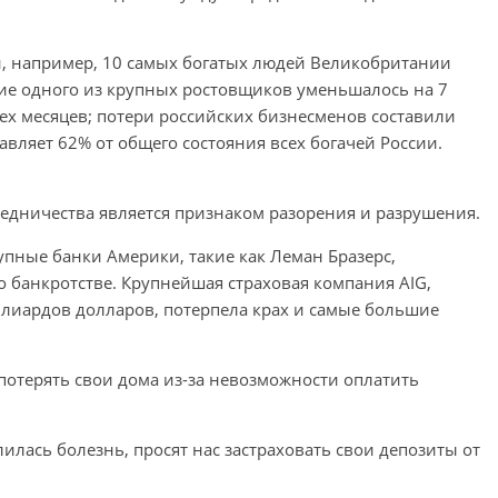
, например, 10 самых богатых людей Великобритании
ие одного из крупных ростовщиков уменьшалось на 7
ех месяцев; потери российских бизнесменов составили
авляет 62% от общего состояния всех богачей России.
редничества является признаком разорения и разрушения.
рупные банки Америки, такие как Леман Бразерс,
 банкротстве. Крупнейшая страховая компания AIG,
лиардов долларов, потерпела крах и самые большие
потерять свои дома из-за невозможности оплатить
елилась болезнь, просят нас застраховать свои депозиты от