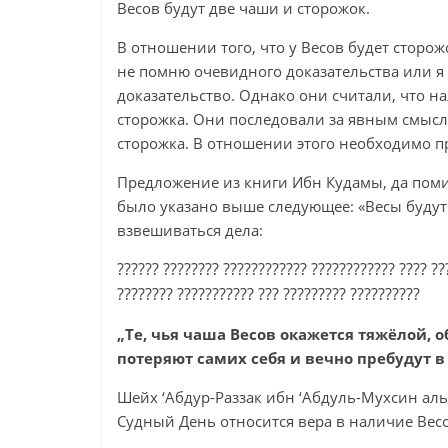
Весов будут две чаши и сторожок.
В отношении того, что у Весов будет сторож
не помню очевидного доказательства или я
доказательство. Однако они считали, что 
сторожка. Они последовали за явным смысл
сторожка. В отношении этого необходимо пр
Предложение из книги Ибн Кудамы, да помил
было указано выше следующее: «Весы будут
взвешиваться дела:
?????? ???????? ???????????? ???????????? ???? ??
???????? ??????????? ??? ????????? ??????????
„Те, чья чаша Весов окажется тяжёлой, об
потеряют самих себя и вечно пребудут в
Шейх ‘Абдур-Раззак ибн ‘Абдуль-Мухсин аль-‘
Судный День относится вера в наличие Весо