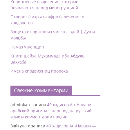
Коричневые выделения, которые
появляются перед менструацией
Отворот (сихр ат-тафрик), лечение от
колдовства
Защита от врагов из числа людей | Дуа и
мольбы
Намаз у женщин
Книги шейха Мухаммада ибн Абдуль
Ваххаба
Имена сподвижниц пророка
Свежие комментарии
adminka
к записи
40 хадисов Ан-Навави —
арабский оригинал, перевод на русский
язык и комментарии+ аудио
Зайтуна
к записи
40 хадисов Ан-Навави —