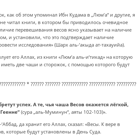
ок, как об этом упоминал Ибн Кудама в „Люм‘а“ и другие, я
 не читал книги, в котором бы приводилось очевидное
наличие перевешивания весов ясно указывает на наличие
ом, и установили, что это подтверждает наличие
овести исследования» (Шарх аль-‘акыда ат-тахауийа).
ует его Аллах, из книги «Люм‘а аль-и‘тикад» на которую
 иметь две чаши и сторожок, с помощью которого будут
???????????? * ?????? ??????? ???????????? ???????????? ?????????
ретут успех. А те, чья чаша Весов окажется лёгкой,
 Геенне“
(сура „аль-Муминун“, аяты 102-103)».
Аббад, да хранит его Аллах, сказал: «Весы. К вере в
в, которые будут установлены в День Суда.