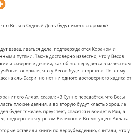
 что Весы в Судный День будут иметь сторожок?
дут взвешиваться дела, подтверждаются Кораном и
нными путями. Также достоверно известно, что у Весов
агие и скверные деяния, как об это передаётся в известном
е учёные говорили, что у Весов будет сторожок. По этому
Хасана аль-Басри, но нет ни одного достоверного хадиса от
ранит его Аллах, сказал: «В Сунне передаётся, что Весы
класть плохие деяния, а во вторую будут класть хорошие
дел будет тяжелее, преуспеет, спасётся и войдёт в Рай, а
дел, подвергнется угрозам Великого и Всемогущего Аллаха.
оторые оставили книги по вероубеждению, считали, что у