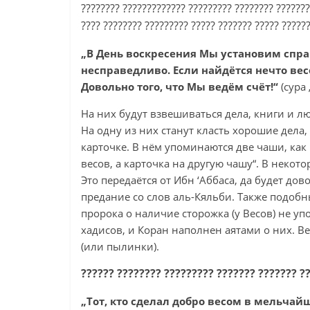
???????? ????????????? ????????? ???????? ???????
???? ???????? ????????? ????? ??????? ????? ?????
„В День воскресения Мы установим спра
несправедливо. Если найдётся нечто ве
Довольно того, что Мы ведём счёт!“
(сура 
На них будут взвешиваться дела, книги и лю
На одну из них станут класть хорошие дела, 
карточке. В нём упоминаются две чаши, как 
весов, а карточка на другую чашу“. В некото
Это передаётся от Ибн ‘Аббаса, да будет до
предание со слов аль-Кяльби. Также подобны
пророка о наличие сторожка (у Весов) не у
хадисов, и Коран наполнен аятами о них. 
(или пылинки).
?????? ???????? ????????? ??????? ??????? ??
„Тот, кто сделал добро весом в мельчайш