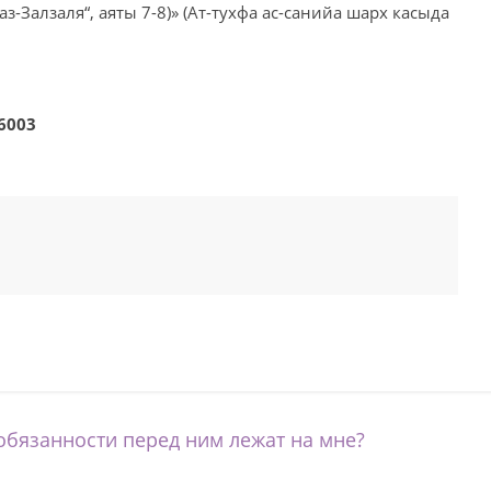
„аз-Залзаля“, аяты 7-8)» (Ат-тухфа ас-санийа шарх касыда
6003
бязанности перед ним лежат на мне?