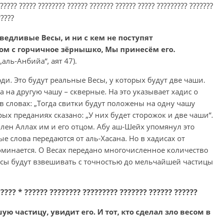
????? ????? ???????? ?????? ??????? ?????? ????? ????????? ???????
?????
ведливые Весы, и ни с кем не поступят
сом с горчичное зёрнышко, Мы принесём его.
„аль-Анбийа“, аят 47).
ди. Это будут реальные Весы, у которых будут две чаши.
а на другую чашу – скверные. На это указывает хадис о
в словах: „Тогда свитки будут положены на одну чашу
рых преданиях сказано: „У них будет сторожок и две чаши“.
волен Аллах им и его отцом. Абу аш-Шейх упомянул это
е слова передаются от аль-Хасана. Но в хадисах от
поминается. О Весах передано многочисленное количество
Весы будут взвешивать с точностью до мельчайшей частицы
???? * ?????? ???????? ????????? ??????? ?????? ??????
ую частицу, увидит его. И тот, кто сделал зло весом в