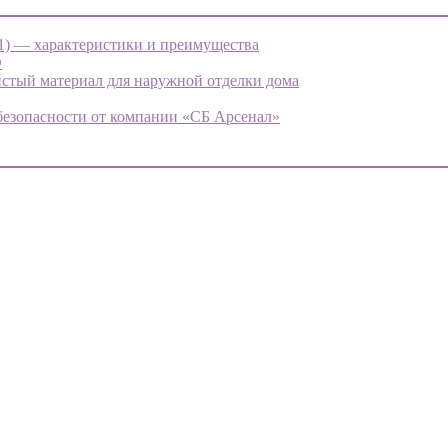
1) — характеристики и преимущества
О
стый материал для наружной отделки дома
безопасности от компании «СБ Арсенал»