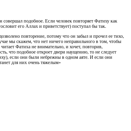
 он совершал подобное. Если человек повторяет Фатиху как
гословит его Аллах и приветствует) поступал бы так.
 дозволено повторение, потому что он забыл и прочел ее тихо,
учае мы скажем, что нет ничего неправильного в том, чтобы
 читает Фатиха не внимательно, и хочет, повторив,
сть, что подобное откроет двери наущению, то не следует
иху), если они были небрежны в одном аяте. И если они
станет для них очень тяжелым»