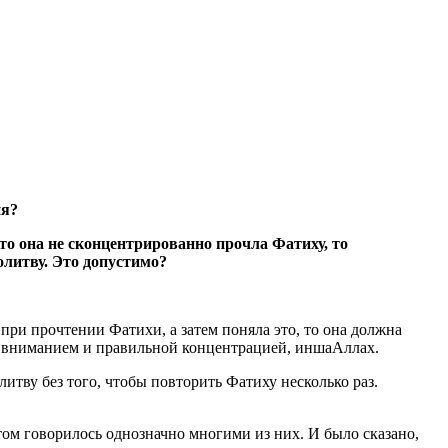
ия?
 что она не сконцентрированно прочла Фатиху, то
молитву. Это допустимо?
при прочтении Фатихи, а затем поняла это, то она должна
 с вниманием и правильной концентрацией, иншаАллах.
итву без того, чтобы повторить Фатиху несколько раз.
том говорилось однозначно многими из них. И было сказано,