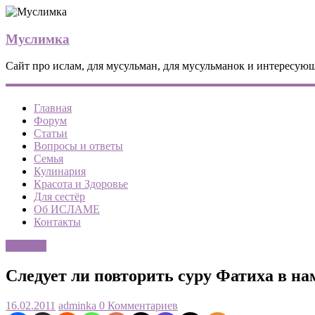
Муслимка
Сайт про ислам, для мусульман, для мусульманок и интересующ
Главная
Форум
Статьи
Вопросы и ответы
Семья
Кулинария
Красота и Здоровье
Для сестёр
Об ИСЛАМЕ
Контакты
ФАТВЫ
Следует ли повторить суру Фатиха в на
16.02.2011
adminka
0 Комментариев