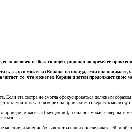
е, если человек не был сконцентрирован во время ее прочтен
тать то, что может из Корана, но иногда, если она понимает,
на читает, то, что может из Корана и затем продолжает свою 
е. Если эта сестра не смогла сфокусироваться должным образом 
дет поступать так, то вскоре она привыкнет совершать молитву
о приведет к васваса (наущению), и она не сможет совершать мол
гаться.
аше мнение, и мнение большинства наших последователей, и об э