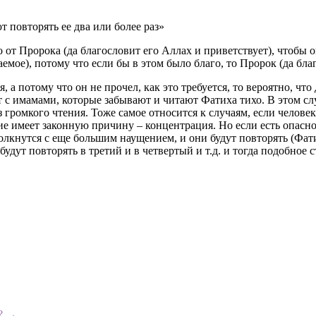
 повторять ее два или более раз»
о от Пророка (да благословит его Аллах и приветствует), чтобы
аемое), потому что если бы в этом было благо, то Пророк (да бла
 а потому что он не прочел, как это требуется, то вероятно, что
т с имамами, которые забывают и читают Фатиха тихо. В этом сл
 громкого чтения. Тоже самое относится к случаям, если человек
ие имеет законную причину – концентрация. Но если есть опасно
толкнутся с еще большим наущением, и они будут повторять (Фат
удут повторять в третий и в четвертый и т.д. и тогда подобное 
е?
→