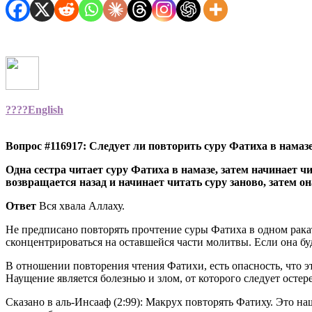
????
English
Вопрос #116917: Следует ли повторить суру Фатиха в намаз
Одна сестра читает суру Фатиха в намазе, затем начинает чи
возвращается назад и начинает читать суру заново, затем о
Ответ
Вся хвала Аллаху.
Не предписано повторять прочтение суры Фатиха в одном ракат
сконцентрироваться на оставшейся части молитвы. Если она бу
В отношении повторения чтения Фатихи, есть опасность, что эт
Наущение является болезнью и злом, от которого следует остере
Сказано в аль-Инсааф (2:99): Макрух повторять Фатиху. Это н