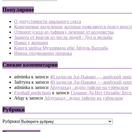
Популярное
О допустимости орального секса
Коричневые выделения, которые появляются перед менс
Отворот (сихр ат-тафрик), лечение от колдовства
Защита от врагов из числа людей | Дуа и мольбы
Намаз у женщин
Книги шейха Мухаммада ибн Абдуль Ваххаба
Имена сподвижниц пророка
Свежие комментарии
adminka
к записи
40 хадисов Ан-Навави — арабский ориг
Зайтуна
к записи
40 хадисов Ан-Навави — арабский ориг
adminka
к записи
Абдулахад : аудио тафсир на узбекском
Football predictions
к записи
Гадание Да Нет Онлайн: Бесп
Абду
к записи
Абдулахад : аудио тафсир на узбекском
Рубрики
Рубрики