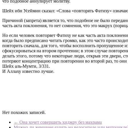
что подобное аннулирует молитву.
Шейх ибн Усеймин сказал: «Слова «повторять Фатиху» означают
Причиной (запрета) является то, что подобное не было передан
часть акта поклонения, то нет сомнения, что это макрух (пориц
Но если человек повторяет Фатиху не как часть акта поклонения,
когда было предписано читать громко, как это часто происходи
повторить сначала, для того, чтобы восполнить пропущенное из
сфокусироваться на втором прочтении; в этом случае повторен
делать этого, потому что некоторые люди, открыв эти двери, с
потеряют концентрацию при повторении во второй раз, то они б
Шейх аль-Мумти, 3/331.
И Аллаху известно лучше.
Нет похожих записей.
←
Она хочет совершить хиджру без махрама
Можно ли женщине ездить на велосипеде или мотоцикл