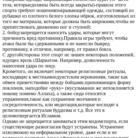
тела, которыедолжны быть всегда закрыты)-правила этого
спорта требуют ношенияпокрывающей одежды, состоящей из
рубашки из плотного белого хлопка ибрюк, изготовленных из
того же материала, которые должны быть широкими,чтобы не
препятствовать движению ног и ступней;
2. бойцузапрещается наносить удары, которые могут
причинить вред противнику.Правила игры требуют, чтобы
атаки были бы сдержанными и не нанесли бывред
противнику, в отличии, например, от правил бокса.
С другойстороны этот спорт не лишен некоторых положений,
идущих врозь сШариатом. Например, дозволенность
нанесения удара по лицу.
Крометого, он включает некоторые религиозные ритуалы,
восходящие к местныминдуистским верованиям, такие как
обмен приветствиями между бойцами,принимающих форму
поклонов, наподобие «руку» (мусульманин же непоклоняется
никому помимо Аллаха), а также сюда относятся
упражнения,такие как сохранение молчания и
сосредоточенность, или медитация,которые восходят к
религиозным ритуалам буддизма и т.д. Все это в
целомотвергается Исламом.
Однако не запрещается заниматься этим видомспорта, если
существующие разногласия будут устранены. Устранение
ихвозможно на неформальном уровне, даже если и не
возможно поступать такна официальном и международном