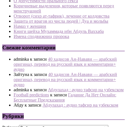
О допустимости орального секса
Коричневые выделения, которые появляются перед
менструацией
Отворот (сихр ат-тафрик), лечение от колдовства
Защита от врагов из числа людей | Дуа и мольбы
Намаз у женщин
Книги шейха Мухаммада ибн Абдуль Ваххаба
Имена сподвижниц пророка
Свежие комментарии
adminka
к записи
40 хадисов Ан-Навави — арабский
оригинал, перевод на русский язык и комментарии+
аудио
Зайтуна
к записи
40 хадисов Ан-Навави — арабский
оригинал, перевод на русский язык и комментарии+
аудио
adminka
к записи
Абдулахад : аудио тафсир на узбекском
Football predictions
к записи
Гадание Да Нет Онлайн:
Бесплатные Предсказания
Абду
к записи
Абдулахад : аудио тафсир на узбекском
Рубрики