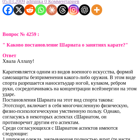
05.03.2009
adminka
0 Комментариев
Вопрос № 4259 :
" Каково постановление Шариата о занятиях карате?"
Ответ
Хвала Аллаху!
Каратеявляется одним из видов военного искусства, формой
самозащиты безприменения какого-либо оружия. В этом виде
спорта разрешается наноситьудар ногой, кулаком, ребром
руки, сосредотачиваясь на концентрации всейэнергии на этом
ударе.
Постановления Шариата на этот вид спорта такова:
Этотспорт, включает в себя многочисленную физическую,
физио-психологическуюи умственную пользу. Однако,
согласуясь в некоторых аспектах сШариатом, он
противоречит другим его аспектам.
Среди согласующихся с Шариатом аспектов имеются
следующие:
1.широкая одежда, закрывающая полностью аурат (те части