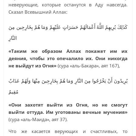
неверующие, которые останутся в Аду навсегда.
Сказал Всевышний Аллах:
كَذَلِكَ يُرِيهِمُ اللَّهُ أَعْمَالَهُمْ حَسَرَاتٍ عَلَيْهِمْ وَمَا هُمْ بِخَارِجِين مِنَ
النَّارِ
«Таким же образом Аллах покажет им их
деяния, чтобы это опечалило их. Они никогда
не выйдут из Огня»
(сура «аль-Бакара», аят 167),
يُرِيدُونَ أَنْ يَخْرُجُوا مِنَ النَّارِ وَمَا هُمْ بِخَارِجِينَ مِنْهَا وَلَهُمْ عَذَابٌ
مُقِيمٌ
«Они захотят выйти из Огня, но не смогут
выйти оттуда. Им уготованы вечные мучения»
(сура «аль-Маида», аят 37).
Что же касается верующих и счастливых, то