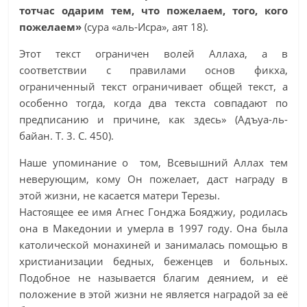
тотчас одарим тем, что пожелаем, того, кого
пожелаем»
(сура «аль-Исра», аят 18).
Этот текст ограничен волей Аллаха, а в
соответствии с правилами основ фикха,
ограниченный текст ограничивает общей текст, а
особенно тогда, когда два текста совпадают по
предписанию и причине, как здесь» (Адъуа-ль-
байан. Т. 3. С. 450).
Наше упоминание о том, Всевышний Аллах тем
неверующим, кому Он пожелает, даст награду в
этой жизни, не касается матери Терезы.
Настоящее ее имя Агнес Гонджа Бояджиу, родилась
она в Македонии и умерла в 1997 году. Она была
католической монахиней и занималась помощью в
христианизации бедных, беженцев и больных.
Подобное не называется благим деянием, и её
положение в этой жизни не является наградой за её