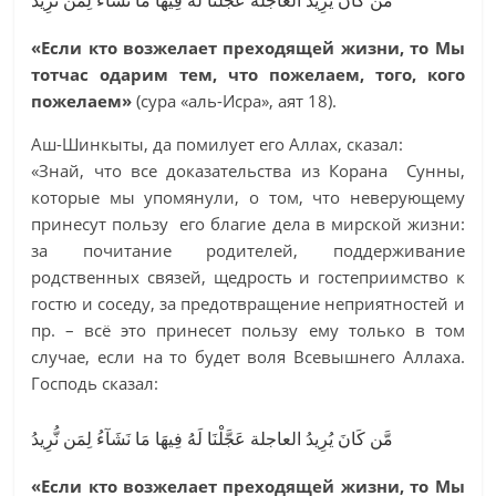
مَّن كَانَ يُرِيدُ العاجلة عَجَّلْنَا لَهُ فِيهَا مَا نَشَآءُ لِمَن نُّرِيدُ
«Если кто возжелает преходящей жизни, то Мы
тотчас одарим тем, что пожелаем, того, кого
пожелаем»
(сура «аль-Исра», аят 18).
Аш-Шинкыты, да помилует его Аллах, сказал:
«Знай, что все доказательства из Корана Сунны,
которые мы упомянули, о том, что неверующему
принесут пользу его благие дела в мирской жизни:
за почитание родителей, поддерживание
родственных связей, щедрость и гостеприимство к
гостю и соседу, за предотвращение неприятностей и
пр. – всё это принесет пользу ему только в том
случае, если на то будет воля Всевышнего Аллаха.
Господь сказал:
مَّن كَانَ يُرِيدُ العاجلة عَجَّلْنَا لَهُ فِيهَا مَا نَشَآءُ لِمَن نُّرِيدُ
«Если кто возжелает преходящей жизни, то Мы