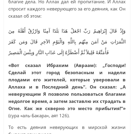
благие дела. Но Аллах дал ей пропитание. И Аллах
спросит каждого неверующего за его деяния, как Он
сказал об этом:
وَإِذْ قَالَ إِبْرَاهِيمُ رَبِّ اجْعَلْ هََذَا بَلَدًا آمِنًا وَارْزُقْ أَهْلَهُ مِنَ
الثَّمَرَاتِ مَنْ آمَنَ مِنْهُم بِاللَّهِ وَالْيَوْمِ الآخِرِ قَالَ وَمَن كَفَرَ
فَأُمَتِّعُهُ قَلِيلاً ثُمَّ أَضْطَرُّهُ إِلَى عَذَابِ النَّارِ وَبِئْسَ الْمَصِيرُ
«Вот сказал Ибрахим (Авраам): „Господи!
Сделай этот город безопасным и надели
плодами его жителей, которые уверовали в
Аллаха и в Последний день“. Он сказал: „А
неверующим Я позволю пользоваться благами
недолгое время, а затем заставлю их страдать в
Огне. Как же скверно это место прибытия!“»
(сура «аль-Бакара», аят 126).
То есть деяния неверующих в мирской жизни