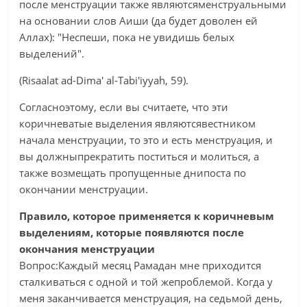
после менструации также являютсяменструальными
на основании слов Аиши (да будет доволен ей
Аллах): "Неспеши, пока не увидишь белых
выделений".
(Risaalat ad-Dima' al-Tabi'iyyah, 59).
Согласноэтому, если вы считаете, что эти
коричневатые выделения являютсявестником
начала менструации, то это и есть менструация, и
вы должныпрекратить поститься и молиться, а
также возмещать пропущенные днипоста по
окончании менструации.
Правило, которое применяется к коричневым
выделениям, которые появляются после
окончания менструации
Вопрос:Каждый месяц Рамадан мне приходится
сталкиваться с одной и той жепроблемой. Когда у
меня заканчивается менструация, на седьмой день,