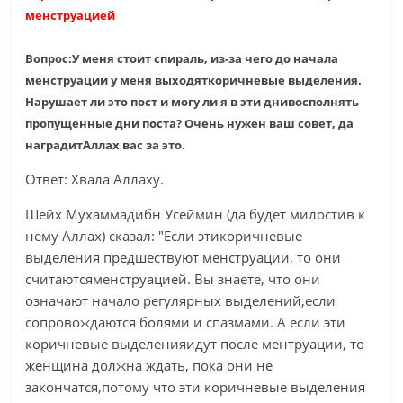
менструацией
Вопрос:У меня стоит спираль, из-за чего до начала
менструации у меня выходяткоричневые выделения.
Нарушает ли это пост и могу ли я в эти днивосполнять
пропущенные дни поста? Очень нужен ваш совет, да
наградитАллах вас за это
.
Ответ: Хвала Аллаху.
Шейх Мухаммадибн Усеймин (да будет милостив к
нему Аллах) сказал: "Если этикоричневые
выделения предшествуют менструации, то они
считаютсяменструацией. Вы знаете, что они
означают начало регулярных выделений,если
сопровождаются болями и спазмами. А если эти
коричневые выделенияидут после ментруации, то
женщина должна ждать, пока они не
закончатся,потому что эти коричневые выделения