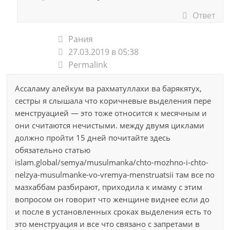
Ответ
Рания
27.03.2019 в 05:38
Permalink
Ассаламу алейкум ва рахматуллахи ва барякятух,
сестры я слышала что коричневые выделения пере
менструацией — это тоже относится к месячным и
они считаются нечистыми. между двумя циклами
должно пройти 15 дней почитайте здесь
обязательно статью
islam.global/semya/musulmanka/chto-mozhno-i-chto-
nelzya-musulmanke-vo-vremya-menstruatsii там все по
мазхаббам разбирают, приходила к имаму с этим
вопросом он говорит что женщине виднее если до
и после в установленных сроках выделения есть то
это менструация и все что связано с запретами в