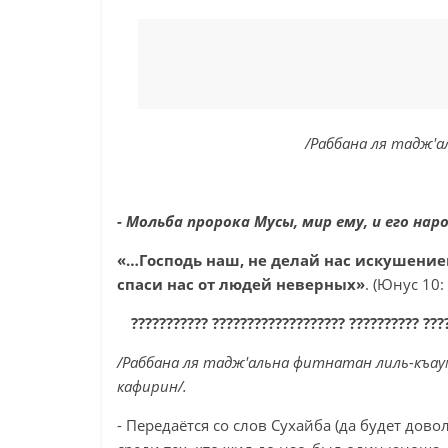
/Раббана ля тадж'а
- Мольба пророка Мусы, мир ему, и его нар
«…Господь наш, не делай нас искушени
спаси нас от людей неверных»
. (Юнус 10:
??????????? ??????????????????? ?????????? ???
/Раббана ля тадж'альна фитнатан лиль-къау
кафирин/.
- Передаётся со слов Сухайба (да будет дово