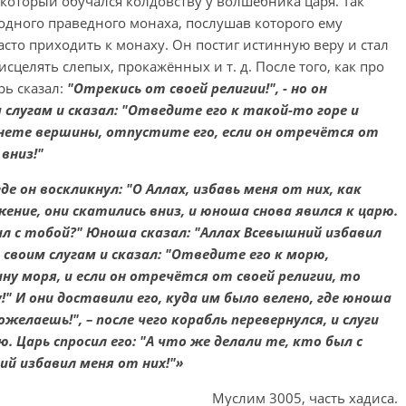
, который обучался колдовству у волшебника царя. Так
 одного праведного монаха, послушав которого ему
асто приходить к монаху. Он постиг истинную веру и стал
сцелять слепых, прокажённых и т. д. После того, как про
рь сказал:
"Отрекись от своей религии!", - но он
слугам и сказал: "Отведите его к такой-то горе и
гнете вершины, отпустите его, если он отречётся от
 вниз!"
де он воскликнул: "О Аллах, избавь меня от них, как
жение, они скатились вниз, и юноша снова явился к царю.
ыл с тобой?" Юноша сказал: "Аллах Всевышний избавил
 своим слугам и сказал: "Отведите его к морю,
ну моря, и если он отречётся от своей религии, то
!" И они доставили его, куда им было велено, где юноша
ожелаешь!", – после чего корабль перевернулся, и слуги
. Царь спросил его: "А что же делали те, кто был с
й избавил меня от них!"»
Муслим 3005, часть хадиса.