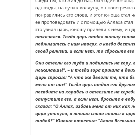
среди тех, кто жил до нас, был один юноша
однажды, на пути к колдуну, он повстречал
понравились его слова, и этот юноша стал ч
её проповедовать и с помощью Аллаха стал и
это узнал царь, юношу привели к нему, и ца
отказался. Тогда царь отдал юношу своим 
поднимитесь с ним наверх, а когда дости
своей религии, а если нет, то сбросьте его
Они отвели его туда и поднялись на гору, г
пожелаешь!", – и тогда гора пришла в дви
Царь спросил: "А что же делали те, кто б
меня от них!" Тогда царь отдал его другим
посадите на корабль и отвезите на середи
отпустите его, а если нет, бросьте в воду
сказал: "О Аллах, избавь меня от них как п
царя утонули, а юноша снова явился к царю
тобой?" Юноша ответил: "Аллах Всевышни