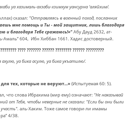
хаби уа хазималь-ахзаби-хзимхум уансурна ‘аляйхим/.
Аллах) сказал:
"Отправляясь в военный поход, посланник
ваешь мне помощь и Ты - мой защитник, лишь благодаря
даю и благодаря Тебе сражаюсь!»"
Абу Дауд 2632, ат-
ль-Амаль” 604, Ибн Хиббан 1661. Хадис достоверный.
????????? ???? ??????? ?????? ???????? ?????? ?????????
 ахулю, уа бика асулю, уа бика укъатилю/.
для тех, которые не веруют...»
(Испытуемая 60: 5).
зал, что слова Ибрахима (мир ему) означают:
"Не наказывай
ений от Тебя, чтобы неверные не сказали: "Если бы они были
 участь"
. аль-Хаким. Тоже самое говори-ли имамы
ра” 4/38.