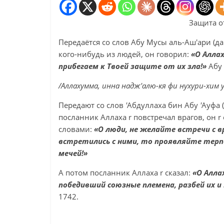
Защита о
Передаётся со слов Абу Мусы аль-Аш'ари (да
кого-нибудь из людей, он говорил:
«О Алла
прибегаем к Твоей защите от их зла!»
Абу
/Аллахумма, инна надж'алю-кя фи нухури-хим у
Передают со слов
'
Абдуллаха бин Абу
'
Ауфа 
посланник Аллаха r повстречал врагов, он
словами:
«О люди, не желайте встречи с в
встретились с ними, то проявляйте терп
мечей!»
А потом посланник Аллаха r сказал:
«О Алла
победивший союзные племена, разбей их и 
1742.