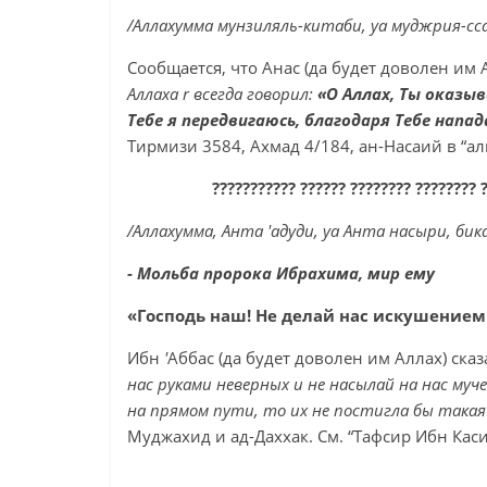
/Аллахумма мунзиляль-китаби, уа муджрия-сса
Сообщается, что Анас (да будет доволен им 
Аллаха
r
всегда говорил:
«О Аллах, Ты оказы
Тебе я передвигаюсь, благодаря Тебе напа
Тирмизи 3584, Ахмад 4/184, ан-Насаий в “а
??????????? ?????? ???????? ???????? 
/Аллахумма, Анта 'адуди, уа Анта насыри, бика
- Мольба пророка Ибрахима, мир ему
«Господь наш! Не делай нас искушением 
Ибн
'
Аббас (да будет доволен им Аллах) ска
нас руками неверных и не насылай на нас муч
на прямом пути, то их не постигла бы такая
Муджахид и ад-Даххак. См. “Тафсир Ибн Каси