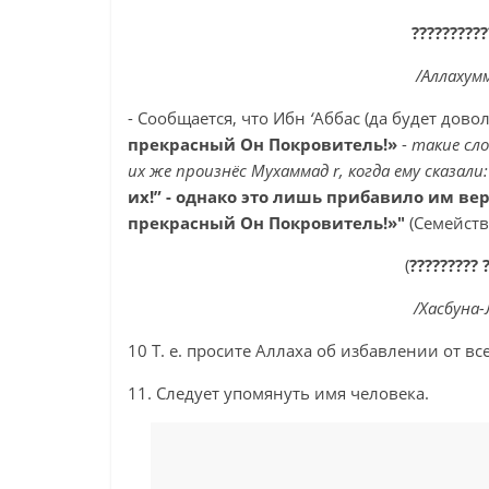
??????????
/Аллахум
- Сообщается, что Ибн
‘
Аббас (да будет дово
прекрасный Он Покровитель!»
-
такие сло
их же произнёс Мухаммад
r
, когда ему сказали
их!” - однако это лишь прибавило им вер
прекрасный Он Покровитель!»"
(Семейств
(
????????? 
/Хасбуна-
10 Т. е. просите Аллаха об избавлении от вс
11. Следует упомянуть имя человека.