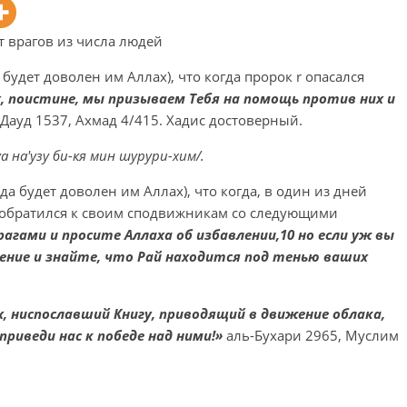
т врагов из числа людей
 будет доволен им Аллах), что когда пророк r опасался
х, поистине, мы призываем Тебя на помощь против них и
 Дауд 1537, Ахмад 4/415. Хадис достоверный.
а на'узу би-кя мин шурури-хим/.
(да будет доволен им Аллах), что когда, в один из дней
 r обратился к своим сподвижникам со следующими
рагами и просите Аллаха об избавлении,10 но если уж вы
ение и знайте, что Рай находится под тенью ваших
х, ниспославший Книгу, приводящий в движение облака,
приведи нас к победе над ними!»
аль-Бухари 2965, Муслим