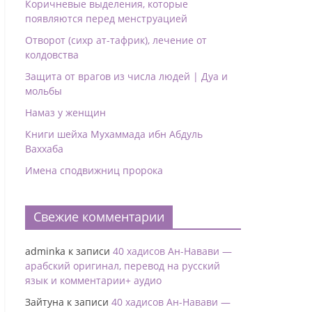
Коричневые выделения, которые
появляются перед менструацией
Отворот (сихр ат-тафрик), лечение от
колдовства
Защита от врагов из числа людей | Дуа и
мольбы
Намаз у женщин
Книги шейха Мухаммада ибн Абдуль
Ваххаба
Имена сподвижниц пророка
Свежие комментарии
adminka
к записи
40 хадисов Ан-Навави —
арабский оригинал, перевод на русский
язык и комментарии+ аудио
Зайтуна
к записи
40 хадисов Ан-Навави —