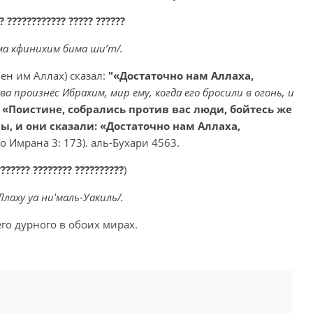
? ???????????? ????? ??????
ма кфинихим бима ши’т/.
лен им Аллах) сказал:
"«Достаточно нам Аллаха,
ва произнёс Ибрахим, мир ему, когда его бросили в огонь, и
:
«Поистине, собрались против вас люди, бойтесь же
ы, и они сказали: «Достаточно нам Аллаха,
о Имрана 3: 173). аль-Бухари 4563.
??????? ???????? ??????????
)
Ллаху уа ни'маль-Уакиль/.
его дурного в обоих мирах.