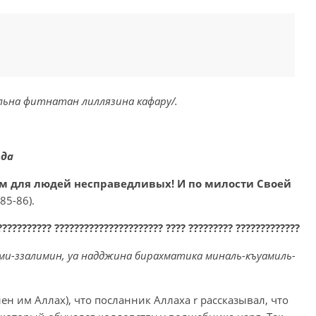
льна фитнатан лиллязина кафару/.
ода
ем для людей несправедливых! И по милости Своей
 85-86).
??????????? ?????????????????????? ???? ????????? ?????????????
ми-ззалимин, уа надджина бирахматика миналь-къуамиль-
лен им Аллах), что посланник Аллаха r рассказывал, что